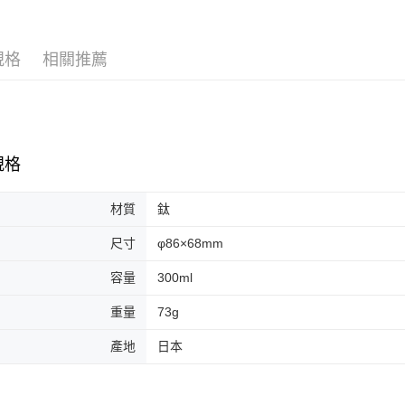
運送方式
台新國
台灣樂
全家取貨
規格
相關推薦
每筆NT$6
付款後全
每筆NT$6
7-11取貨
規格
每筆NT$6
付款後7-1
材質
鈦
每筆NT$6
尺寸
φ86×68mm
宅配
容量
300ml
每筆NT$8
重量
73g
離島宅配
產地
日本
每筆NT$8
付款後門