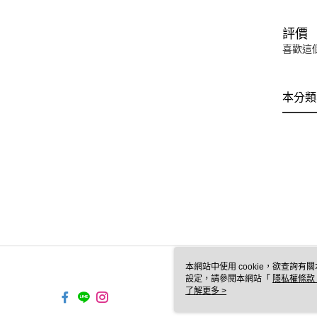
評價
喜歡這
本分類
本網站中使用 cookie，欲查詢有關
設定，請參閱本網站「
隱私權條款
使用 cookie。
了解更多 >