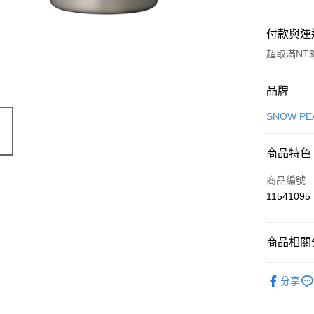
付款與運
超取滿NT$
付款方式
品牌
信用卡一
SNOW PE
信用卡分
商品特色
3 期 
商品編號
合作金
超商取貨
11541095
華南商
LINE Pay
上海商
國泰世
商品相關分
Apple Pay
臺灣中
匯豐（
ATM付款
戶外廚房
聯邦商
分享
元大商
玉山商