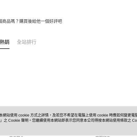
免運費
順豐貨運海
個商品嗎？購買後給他一個好評吧
熱銷
全站排行
本網站使用 cookie 方式之詳情，及若您不希望在電腦上使用 cookie 時應如何變更電腦的
」之 Cookie 聲明。您繼續使用本網站即表示您同意本公司得按本網站使用條款之 Coo
關於我們
客服資訊
品牌故事
購物說明