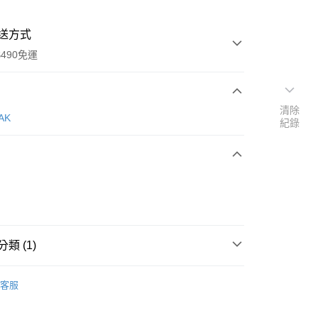
送方式
490免運
清除
次付款
AK
紀錄
期付款
0 利率 每期
NT$363
21家銀行
庫商業銀行
第一商業銀行
付款
業銀行
彰化商業銀行
業儲蓄銀行
台北富邦商業銀行
華商業銀行
兆豐國際商業銀行
類 (1)
小企業銀行
台中商業銀行
台灣）商業銀行
華泰商業銀行
餐具
業銀行
遠東國際商業銀行
客服
業銀行
永豐商業銀行
業銀行
星展（台灣）商業銀行