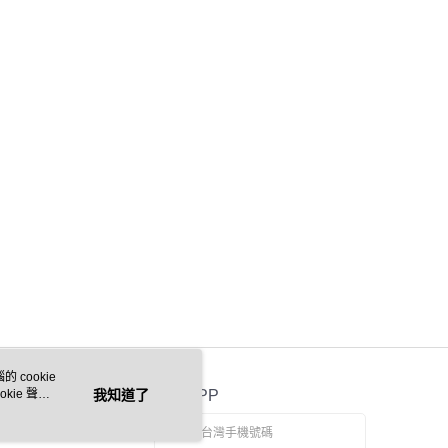
外配送(運費買家自付，順豐交貨並收取運費)
查看運費
 cookie
kie 聲明
我知道了
官方APP