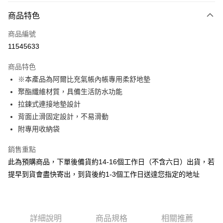
3 期 0 利率 每期
NT$1,660
21家銀行
商品特色
合作金庫商業銀行
第一商業銀行
LINE Pay
商品編號
華南商業銀行
彰化商業銀行
11545633
Apple Pay
上海商業儲蓄銀行
台北富邦商業銀行
國泰世華商業銀行
兆豐國際商業銀行
商品特色
ATM付款
臺灣中小企業銀行
台中商業銀行
※本產品為阿爾比充氣帳內帳專用柔舒地墊
匯豐（台灣）商業銀行
華泰商業銀行
聚酯纖維材質，具備生活防水功能
聯邦商業銀行
遠東國際商業銀行
運送方式
元大商業銀行
永豐商業銀行
拉鍊式連接地墊設計
宅配
玉山商業銀行
星展（台灣）商業銀行
背面止滑固定設計，不易滑動
每筆NT$80，滿NT$490(含以上)免運費
台新國際商業銀行
中國信託商業銀行
附專用收納袋
台灣樂天信用卡公司
離島宅配
銷售重點
每筆NT$80，滿NT$490(含以上)免運費
此為預購商品，下單後備貨約14-16個工作日（不含六日）出貨，若
付款後門市自取
提早到貨會盡快寄出，到貨後約1-3個工作日送達您指定的地址
免運費
順豐貨運海外配送(運費買家自付，順豐交貨並收取運費)
查看運費
詳細說明
商品規格
相關推薦