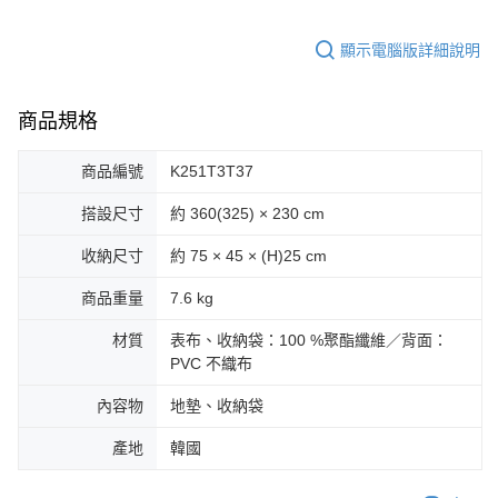
顯示電腦版詳細說明
商品規格
商品編號
K251T3T37
搭設尺寸
約 360(325) × 230 cm
收納尺寸
約 75 × 45 × (H)25 cm
商品重量
7.6 kg
材質
表布、收納袋：100 %聚酯纖維／背面：
PVC 不織布
內容物
地墊、收納袋
產地
韓國