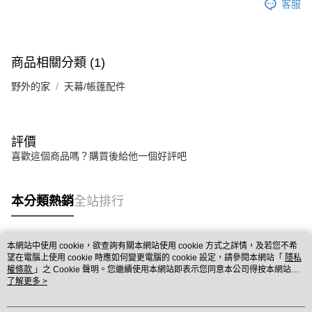
客服
商品相關分類 (1)
野外的家
天幕/帳篷配件
評價
喜歡這個商品嗎？購買後給他一個好評吧
本分類熱銷
全站排行
本網站中使用 cookie，欲查詢有關本網站使用 cookie 方式之詳情，及若您不希
熱門標籤
望在電腦上使用 cookie 時應如何變更電腦的 cookie 設定，請參閱本網站「
隱私
權條款
」之 Cookie 聲明。您繼續使用本網站即表示您同意本公司得按本網站使
用條款之 Cookie 聲明使用 cookie。
了解更多 >