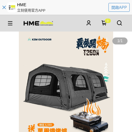
HME
開啟APP
立刻使用官方APP
0
1
/
1