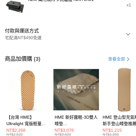
x1
付款與運送方式
宅配滿NT$490免運
付款方式
信用卡一次付款
商品加價購 (3)
查看全部
信用卡分期付款
3 期 0 利率 每期
NT$14,200
21家銀行
合作金庫商業銀行
第一商業銀行
LINE Pay
華南商業銀行
彰化商業銀行
Apple Pay
上海商業儲蓄銀行
台北富邦商業銀行
國泰世華商業銀行
兆豐國際商業銀行
ATM付款
臺灣中小企業銀行
台中商業銀行
【台灣 HME】
HME 新好露眠-3D雙人
HME 登山型充氣
匯豐（台灣）商業銀行
華泰商業銀行
Ultralight 寬版輕量獨
睡墊
新手登山睡墊推
聯邦商業銀行
遠東國際商業銀行
運送方式
立氣筒睡墊 AI7212-
132CM/104CM/66CM
H720-201R 沙色
NT$2,268
NT$3,078
NT$1,215
元大商業銀行
永豐商業銀行
NT$2,520
NT$3,420
NT$1,350