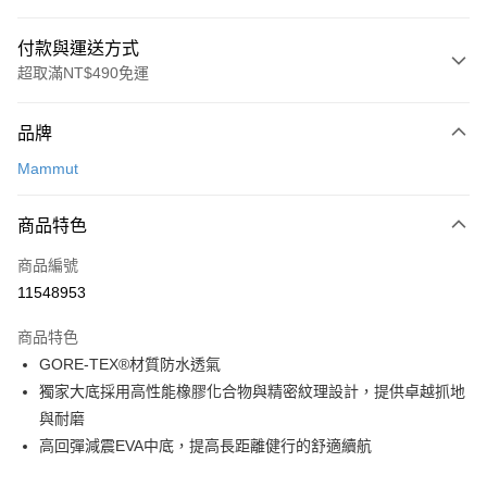
付款與運送方式
超取滿NT$490免運
付款方式
品牌
信用卡一次付款
Mammut
信用卡分期付款
3 期 0 利率 每期
NT$2,326
21家銀行
商品特色
合作金庫商業銀行
第一商業銀行
超商取貨付款
商品編號
華南商業銀行
彰化商業銀行
11548953
LINE Pay
上海商業儲蓄銀行
台北富邦商業銀行
國泰世華商業銀行
兆豐國際商業銀行
商品特色
Apple Pay
臺灣中小企業銀行
台中商業銀行
GORE-TEX®材質防水透氣
匯豐（台灣）商業銀行
華泰商業銀行
ATM付款
獨家大底採用高性能橡膠化合物與精密紋理設計，提供卓越抓地
聯邦商業銀行
遠東國際商業銀行
元大商業銀行
永豐商業銀行
與耐磨
運送方式
玉山商業銀行
星展（台灣）商業銀行
高回彈減震EVA中底，提高長距離健行的舒適續航
台新國際商業銀行
中國信託商業銀行
全家取貨付款
台灣樂天信用卡公司