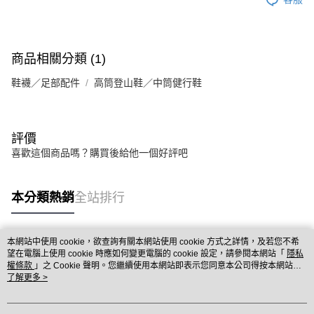
商品相關分類 (1)
鞋襪／足部配件
高筒登山鞋／中筒健行鞋
評價
喜歡這個商品嗎？購買後給他一個好評吧
本分類熱銷
全站排行
本網站中使用 cookie，欲查詢有關本網站使用 cookie 方式之詳情，及若您不希
熱門標籤
望在電腦上使用 cookie 時應如何變更電腦的 cookie 設定，請參閱本網站「
隱私
權條款
」之 Cookie 聲明。您繼續使用本網站即表示您同意本公司得按本網站使
用條款之 Cookie 聲明使用 cookie。
了解更多 >