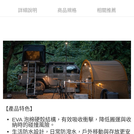
LINE Pay
華南商業銀行
彰化商業銀行
詳細說明
商品規格
相關推薦
Apple Pay
上海商業儲蓄銀行
台北富邦商業銀行
國泰世華商業銀行
兆豐國際商業銀行
ATM付款
臺灣中小企業銀行
台中商業銀行
匯豐（台灣）商業銀行
華泰商業銀行
聯邦商業銀行
遠東國際商業銀行
運送方式
元大商業銀行
永豐商業銀行
宅配
玉山商業銀行
星展（台灣）商業銀行
每筆NT$80，滿NT$490(含以上)免運費
台新國際商業銀行
中國信託商業銀行
台灣樂天信用卡公司
離島宅配
每筆NT$80，滿NT$490(含以上)免運費
付款後門市自取
免運費
順豐貨運海外配送(運費買家自付，順豐交貨並收取運費)
查看運費
【產品特色】
EVA 泡棉硬殼結構，有效吸收衝擊，降低搬運與收
納時的碰撞風險。
生活防水設計，日常防潑水，戶外移動與存放更安