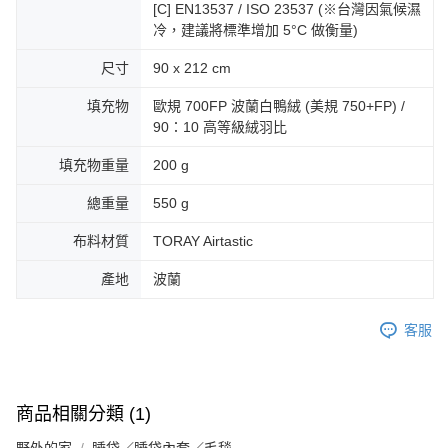
[C] EN13537 / ISO 23537 (※台灣因氣候濕
冷，建議將標準增加 5°C 做衡量)
尺寸
90 x 212 cm
填充物
歐規 700FP 波蘭白鴨絨 (美規 750+FP) /
90：10 高等級絨羽比
填充物重量
200 g
總重量
550 g
布料材質
TORAY Airtastic
產地
波蘭
客服
商品相關分類 (1)