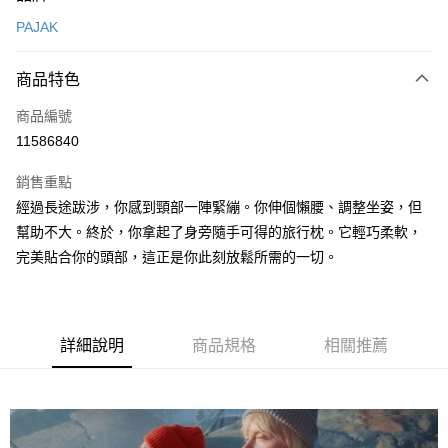
信用卡一次付款
PAJAK
信用卡分期付款
3 期 0 利率 每期
NT$2,133
21家銀行
商品特色
合作金庫商業銀行
第一商業銀行
超商取貨付款
商品編號
華南商業銀行
彰化商業銀行
11586840
LINE Pay
上海商業儲蓄銀行
台北富邦商業銀行
國泰世華商業銀行
兆豐國際商業銀行
銷售重點
Apple Pay
臺灣中小企業銀行
台中商業銀行
經過長途跋涉，你感到頸部一陣緊繃。你伸個懶腰、調整坐姿，但
匯豐（台灣）商業銀行
華泰商業銀行
ATM付款
幫助不大。終於，你拿起了身旁隨手可得的旅行枕。它輕巧柔軟，
聯邦商業銀行
遠東國際商業銀行
元大商業銀行
永豐商業銀行
完美貼合你的頭部，這正是你此刻放鬆所需的一切。
運送方式
玉山商業銀行
星展（台灣）商業銀行
台新國際商業銀行
中國信託商業銀行
全家取貨付款
台灣樂天信用卡公司
每筆NT$60，滿NT$490(含以上)免運費
詳細說明
商品規格
相關推薦
付款後全家取貨
每筆NT$60，滿NT$490(含以上)免運費
7-11取貨付款