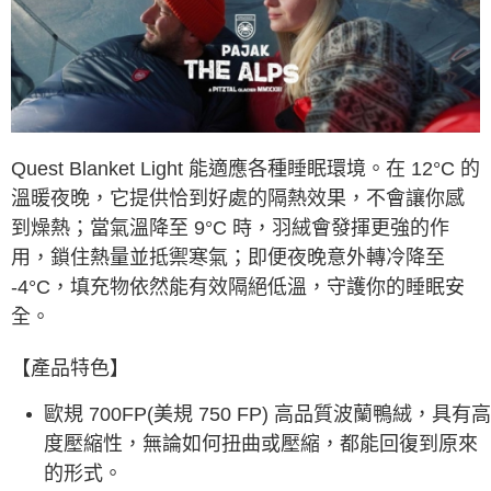
每筆NT$60，滿NT$490(含以上)免運費
付款後7-11取貨
每筆NT$60，滿NT$490(含以上)免運費
宅配
每筆NT$80，滿NT$490(含以上)免運費
Quest Blanket Light 能適應各種睡眠環境。在 12°C 的
離島宅配
溫暖夜晚，它提供恰到好處的隔熱效果，不會讓你感
每筆NT$80，滿NT$490(含以上)免運費
到燥熱；當氣溫降至 9°C 時，羽絨會發揮更強的作
用，鎖住熱量並抵禦寒氣；即便夜晚意外轉冷降至
付款後門市自取
-4°C，填充物依然能有效隔絕低溫，守護你的睡眠安
免運費
全。
順豐貨運海外配送(運費買家自付，順豐交貨並收取運費)
查看運費
【產品特色】
歐規 700FP(美規 750 FP) 高品質波蘭鴨絨，具有高
度壓縮性，無論如何扭曲或壓縮，都能回復到原來
的形式。