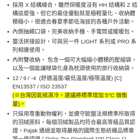
採用 X 結構縫合，雖然保暖度沒有 HH 結構和 Z 結
構這麼強，但它的最佳優點就是極輕量化、收納體
積極小，很適合春夏季節低海拔的各種戶外活動。
內側抽繩口袋，完美收納手機、手電筒或暖暖包。
靈活拼接設計，可與另一件 LIGHT 系列或 PRO 系
列相連使用。
內附雙收納， 包含一個可大幅縮小體積的壓縮袋，
以及一個能讓睡袋化身為枕頭使用的旅行收納袋。
12 / 9 / -4 (舒適溫度/最低溫度/極限溫度) [C]
EN13537 / ISO 23537
(※台灣因氣候濕冷，建議將標準增加 5°C 做衡
量)。
只採用尊重動物權利，並遵守歐盟法規標準所取得
的羽絨原料，每個羽絨製品均符合最高等級品質認
證，Pajak 通過並取得嚴格的國際生態紡織品標章
第一級認證 ( Oeko-Tex Standard 100 Class 1)