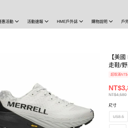
優惠活動
活動速報
HME戶外誌
購物說明
戶
【美國 M
走鞋/野
超取滿NT$
NT$3,
NT$4,580
尺寸
US8.5