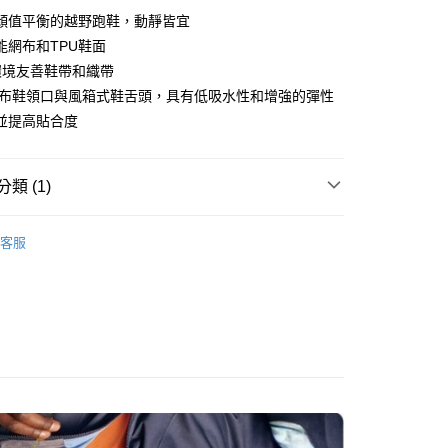
華商業銀行
兆豐國際商業銀行
顏值平衡的越野跑鞋，動靜皆宜
小企業銀行
台中商業銀行
能網布和TPU鞋面
台灣）商業銀行
華泰商業銀行
%環境友善鞋帶和織帶
業銀行
遠東國際商業銀行
/網布鞋領口與風箱式鞋舌頭，具有低吸水性和增強的彈性
業銀行
永豐商業銀行
並提高貼合度
業銀行
星展（台灣）商業銀行
際商業銀行
中國信託商業銀行
天信用卡公司
付款
類 (1)
0，滿NT$490(含以上)免運費
部配件
低筒健行鞋／野跑鞋
家取貨
客服
0，滿NT$490(含以上)免運費
付款
0，滿NT$490(含以上)免運費
1取貨
0，滿NT$490(含以上)免運費