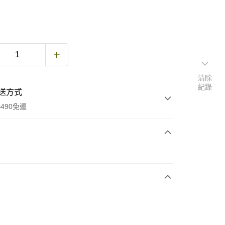
清除
紀錄
送方式
490免運
次付款
期付款
0 利率 每期
NT$1,296
21家銀行
庫商業銀行
第一商業銀行
付款
業銀行
彰化商業銀行
業儲蓄銀行
台北富邦商業銀行