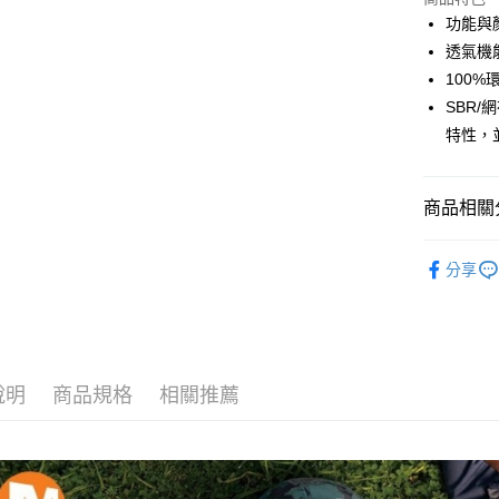
國泰世
功能與
Apple Pay
臺灣中
透氣機
匯豐（
ATM付款
100
聯邦商
SBR
元大商
特性，
玉山商
運送方式
台新國
台灣樂
全家取貨
商品相關分
每筆NT$6
鞋襪／足
付款後全
分享
每筆NT$6
7-11取貨
每筆NT$6
說明
商品規格
相關推薦
付款後7-1
每筆NT$6
宅配