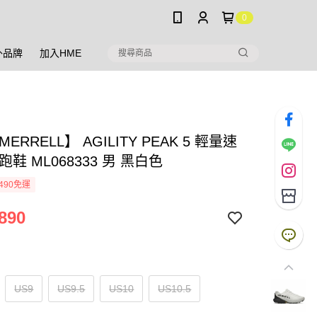
0
外品牌
加入HME
ERRELL】 AGILITY PEAK 5 輕量速
跑鞋 ML068333 男 黑白色
490免運
890
US9
US9.5
US10
US10.5