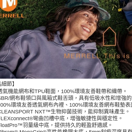
每筆NT$8
離島宅配
每筆NT$8
付款後門
免運費
品細節】
透氣機能網布和TPU鞋面，
100%環境友善鞋帶和織帶。
SBR/網布鞋領口與風箱式鞋舌頭，具有低吸水性和增強
100%環境友善透氣網布內裡、
100%環境友善網布鞋墊表
CLEANSPORT NXT™生物抑菌技術，能抑制異味產生
。
FLEXconnect®彎曲凹槽中底，增強敏捷性與穩定性
。
FloatPro™羽量級中底，提供持久的輕盈舒適感
。