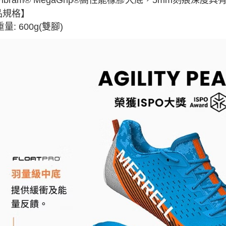
Vibram® MegaGrip®高性能橡膠大底，
5mm刻痕深度具
品規格】
重量: 600g(雙腳)