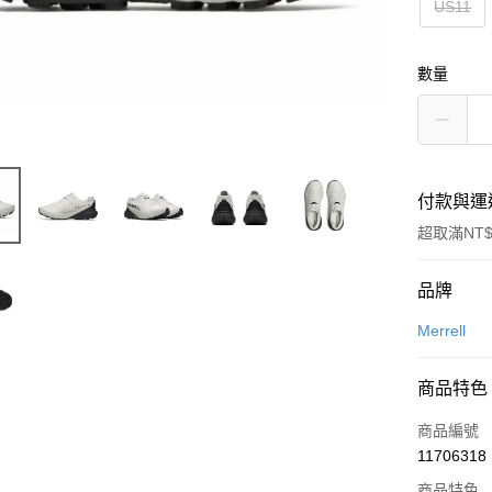
US11
數量
付款與運
超取滿NT$
付款方式
品牌
信用卡一
Merrell
信用卡分
商品特色
3 期 
商品編號
合作金
超商取貨
11706318
華南商
LINE Pay
上海商
商品特色