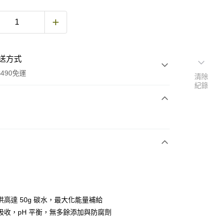
送方式
490免運
清除
紀錄
次付款
期付款
0 利率 每期
NT$46
21家銀行
庫商業銀行
第一商業銀行
付款
業銀行
彰化商業銀行
業儲蓄銀行
台北富邦商業銀行
華商業銀行
兆豐國際商業銀行
供高達 50g 碳水，最大化能量補給
小企業銀行
台中商業銀行
吸收，pH 平衡，無多餘添加與防腐劑
台灣）商業銀行
華泰商業銀行