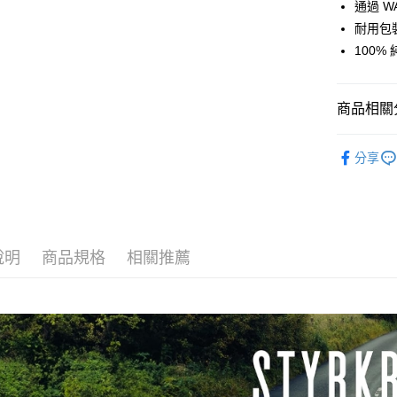
ATM付款
通過 W
聯邦商
耐用包
元大商
100%
玉山商
運送方式
台新國
台灣樂
全家取貨
商品相關分
每筆NT$6
戶外廚房
付款後全
分享
每筆NT$6
7-11取貨
每筆NT$6
說明
商品規格
相關推薦
付款後7-1
每筆NT$6
宅配
每筆NT$8
離島宅配