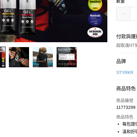
數量
付款與運
超取滿NT$
付款方式
品牌
信用卡一
STYRKR
信用卡分
商品特色
3 期 
商品編號
合作金
超商取貨
11773299
華南商
LINE Pay
上海商
商品特色
國泰世
每包提
Apple Pay
臺灣中
溫和好
匯豐（