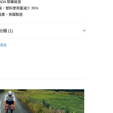
ADA 禁藥檢測
業銀行
遠東國際商業銀行
裝，塑料使用量減少 35%
業銀行
永豐商業銀行
 純素，英國製造
業銀行
星展（台灣）商業銀行
際商業銀行
中國信託商業銀行
天信用卡公司
付款
類 (1)
0，滿NT$490(含以上)免運費
乾燥食物／運動補給／冷凍食品
家取貨
客服
0，滿NT$490(含以上)免運費
付款
0，滿NT$490(含以上)免運費
1取貨
0，滿NT$490(含以上)免運費
0，滿NT$490(含以上)免運費