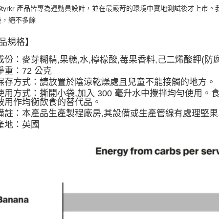
Styrkr 產品皆專為運動員設計，並在最嚴苛的環境中實地測試後才上
養，絕不多餘
品規格】
成份：麥芽糊精,果糖,水,檸檬酸,莓果香料,己二烯酸鉀(防腐
淨重：72 公克
保存方式：請放置於陰涼乾燥處且兒童不能接觸的地方。
使用方式：撕開小袋,加入 300 毫升水中攪拌均勻使用。
被用作均衡飲食的替代品。
備註：本產品生產製程廠房,其設備或生產管線有處理堅果
產地：英國