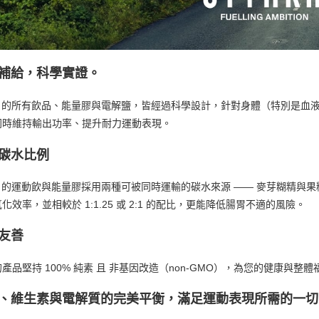
每筆NT$8
付款後門
免運費
補給，科學實證。
yrkr 的所有飲品、能量膠與電解鹽，皆經過科學設計，針對身體（特別是
同時維持輸出功率、提升耐力運動表現。
碳水比例
rkr 的運動飲與能量膠採用兩種可被同時運輸的碳水來源 —— 麥芽糊精與果
化效率，並相較於 1:1.25 或 2:1 的配比，更能降低腸胃不適的風險。
友善
產品堅持 100% 純素 且 非基因改造（non-GMO），為您的健康與
、維生素與電解質的完美平衡，滿足運動表現所需的一切