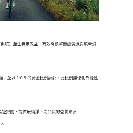
0，滿NT$490(含以上)免運費
市自取
血液系統）產生特定效益，有效降低整體疲勞感與能量消
糖，並以 1:0.8 的黃金比例調配。此比例能優化外源性
整體福祉把關，提供最純淨、高品質的營養來源。
。