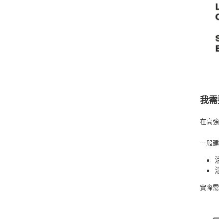
我需
在高
一般
實際需