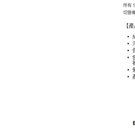
所有 
切營
【產