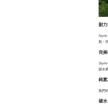
耐力
St
耗，
完美
Sty
碳水氧
純素
我們的
碳水