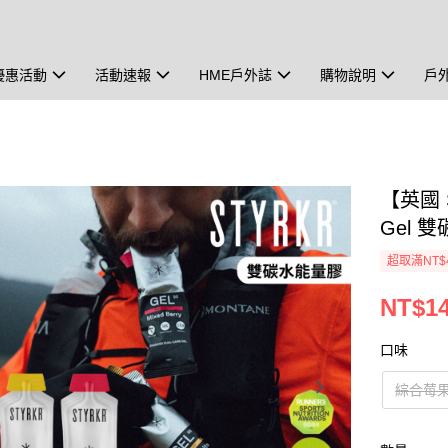
優惠活動
活動速報
HME戶外誌
購物說明
戶
【英國 S
Gel 
超取滿NT$
NT$1
口味
綜合莓