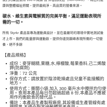
康與整體福祉把關，提供最純淨、高品質的營養來源。
碳水、維生素與電解質的完美平衡，滿足運動表現所
需的一切。
所有 Styrkr 產品皆專為運動員設計，並在最嚴苛的環境中實地測試後
才上市。我們的能量膠與運動飲，提供你達到巔峰表現所需的一切營
養，絕不多餘
【產品規格】
成份：麥芽糊精,果糖,水,檸檬酸,莓果香料,己二烯酸
鉀(防腐劑)
淨重：72 公克
保存方式：請放置於陰涼乾燥處且兒童不能接觸的
地方。
使用方式：撕開小袋,加入 300 毫升水中攪拌均勻使
用。食用本產品每日勿超過超過 8 份,本產品不應被
用作均衡飲食的替代品。
備註：本產品生產製程廠房,其設備或生產管線有處