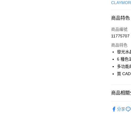
信用卡一
CLAYMOR
信用卡分
商品特色
3 期 
商品編號
合作金
超商取貨
11775707
華南商
LINE Pay
上海商
商品特色
國泰世
發光水
Apple Pay
臺灣中
6 種
匯豐（
ATM付款
多功能
聯邦商
買 CA
元大商
玉山商
運送方式
台新國
商品相關分
台灣樂
全家取貨
每筆NT$6
照明設備
分享
付款後全
每筆NT$6