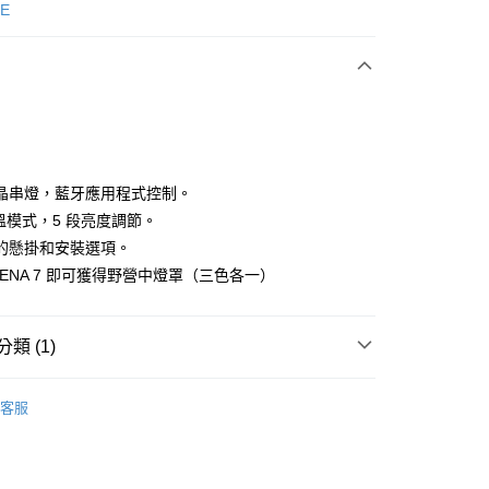
次付款
E
期付款
0 利率 每期
NT$1,299
21家銀行
庫商業銀行
第一商業銀行
付款
業銀行
彰化商業銀行
業儲蓄銀行
台北富邦商業銀行
華商業銀行
兆豐國際商業銀行
晶串燈，藍牙應用程式控制。
小企業銀行
台中商業銀行
色溫模式，5 段亮度調節。
台灣）商業銀行
華泰商業銀行
的懸掛和安裝選項。
業銀行
遠東國際商業銀行
DENA 7 即可獲得野營中燈罩（三色各一）
業銀行
永豐商業銀行
業銀行
星展（台灣）商業銀行
際商業銀行
中國信託商業銀行
類 (1)
天信用卡公司
付款
0，滿NT$490(含以上)免運費
電子營燈
客服
家取貨
0，滿NT$490(含以上)免運費