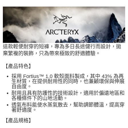
付款後全家取貨
每筆NT$60，滿NT$490(含以上)免運費
7-11取貨付款
每筆NT$60，滿NT$490(含以上)免運費
這款輕便耐穿的短褲，專為多日長途健行而設計，拋
付款後7-11取貨
棄繁複的裝飾，只為帶來極致的舒適體驗。
每筆NT$60，滿NT$490(含以上)免運費
宅配
【產品特色】
每筆NT$80，滿NT$490(含以上)免運費
採用 Fortius™ 1.0 軟殼面料製成，其中 43% 為再
生材質，在提供耐用性的同時，也兼顧環保與伸展
離島宅配
自由度。
每筆NT$80，滿NT$490(含以上)免運費
耐用且具有防護性的技術設計，適用於偏遠地區和
各種條件下的山地活動。
付款後門市自取
透氣布料
能使水蒸氣散去，幫助調節體溫，提高穿
免運費
著舒適度。
【產品規格】
順豐貨運海外配送(運費買家自付，順豐交貨並收取運費)
查看運費