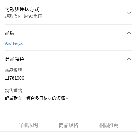
付款與運送方式
超取滿NT$490免運
付款方式
品牌
信用卡一次付款
Arc'Teryx
信用卡分期付款
3 期 0 利率 每期
NT$1,326
21家銀行
商品特色
合作金庫商業銀行
第一商業銀行
超商取貨付款
商品編號
華南商業銀行
彰化商業銀行
11781006
LINE Pay
上海商業儲蓄銀行
台北富邦商業銀行
國泰世華商業銀行
兆豐國際商業銀行
銷售重點
Apple Pay
臺灣中小企業銀行
台中商業銀行
輕量耐久，適合多日徒步的短褲。
匯豐（台灣）商業銀行
華泰商業銀行
ATM付款
聯邦商業銀行
遠東國際商業銀行
元大商業銀行
永豐商業銀行
運送方式
玉山商業銀行
星展（台灣）商業銀行
詳細說明
商品規格
相關推薦
台新國際商業銀行
中國信託商業銀行
全家取貨付款
台灣樂天信用卡公司
每筆NT$60，滿NT$490(含以上)免運費