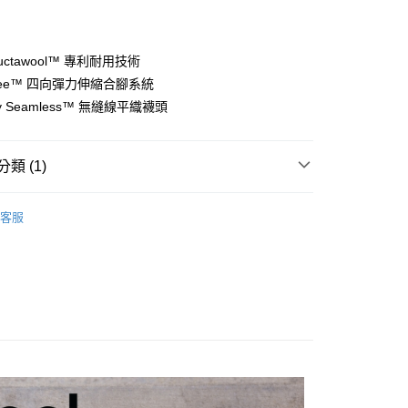
付款
業銀行
彰化商業銀行
業儲蓄銀行
台北富邦商業銀行
華商業銀行
兆豐國際商業銀行
tructawool™ 專利耐用技術
小企業銀行
台中商業銀行
gree™ 四向彈力伸縮合腳系統
台灣）商業銀行
華泰商業銀行
ally Seamless™ 無縫線平織襪頭
業銀行
遠東國際商業銀行
業銀行
永豐商業銀行
業銀行
星展（台灣）商業銀行
類 (1)
際商業銀行
中國信託商業銀行
天信用卡公司
付款
部配件
排汗襪 / 登山健行襪
客服
0，滿NT$490(含以上)免運費
家取貨
0，滿NT$490(含以上)免運費
付款
0，滿NT$490(含以上)免運費
1取貨
0，滿NT$490(含以上)免運費