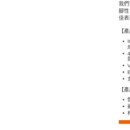
我們
腳性
佳表
【產
【產