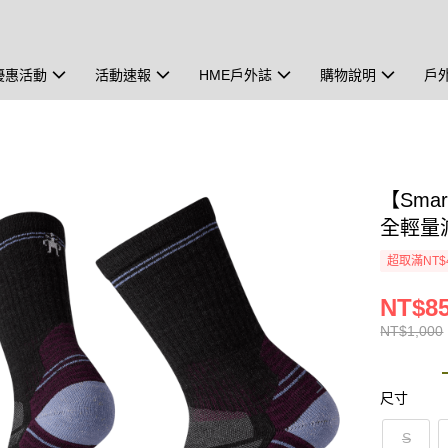
優惠活動
活動速報
HME戶外誌
購物說明
戶
【Smar
全輕量減
超取滿NT$
NT$8
NT$1,000
尺寸
S