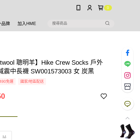
0
外品牌
加入HME
twool 聰明羊】Hike Crew Socks 戶外
震中長襪 SW001573003 女 炭黑
490免運
國家/地區配送
50
M