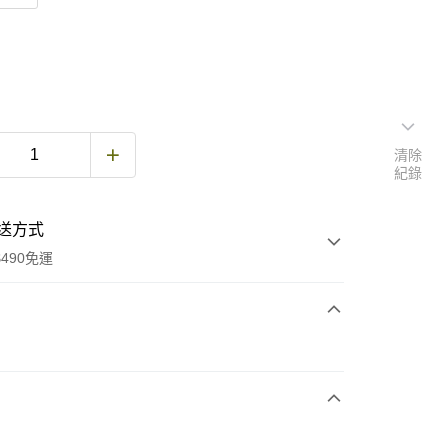
清除
紀錄
送方式
490免運
次付款
期付款
0 利率 每期
NT$283
21家銀行
庫商業銀行
第一商業銀行