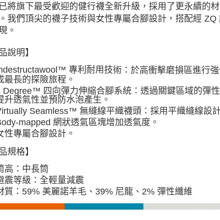
已將旗下最受歡迎的健行襪全新升級，採用了更永續的材
。我們頂尖的襪子技術與女性專屬合腳設計，搭配經 ZQ
現。
品說明】
Indestructawool™ 專利耐用技
於高衝擊磨損區進行強
術：
成最長的探險旅程。
4 Degree™ 四向彈力伸縮合腳系統：透過關鍵區域的
提升透氣性並預防水泡產生。
Virtually Seamless™ 無縫線平織襪頭：採用平織
Body-mapped 網狀透氣區塊增加透氣度。
女性專屬合腳設計。
品規格】
筒高：
中長筒
避震等級：全
輕量減震
材質：
59% 美麗諾羊毛、39% 尼龍、2% 彈性纖維