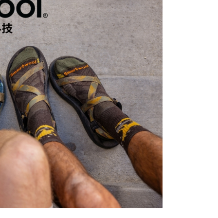
0，滿NT$490(含以上)免運費
0，滿NT$490(含以上)免運費
市自取
外配送(運費買家自付，順豐交貨並收取運費)
查看運費