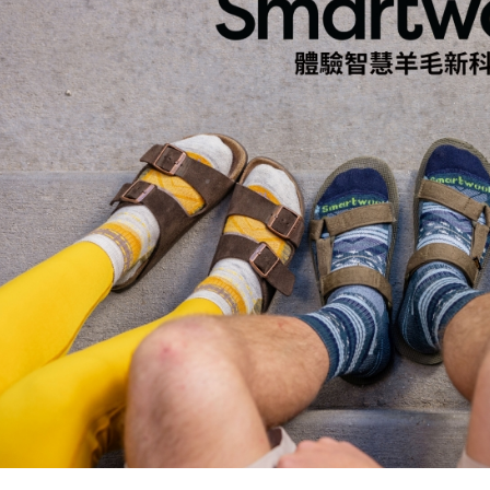
宅配
每筆NT$8
離島宅配
每筆NT$8
付款後門
免運費
順豐貨運海