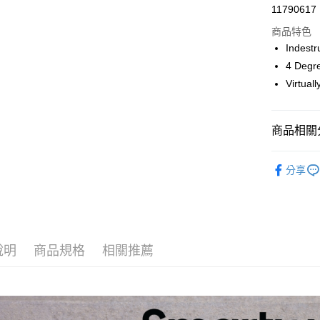
超商取貨
11790617
華南商
LINE Pay
上海商
商品特色
國泰世
Indes
Apple Pay
臺灣中
4 De
匯豐（
ATM付款
Virtu
聯邦商
元大商
玉山商
運送方式
商品相關分
台新國
台灣樂
全家取貨
鞋襪／足
分享
每筆NT$6
付款後全
每筆NT$6
7-11取貨
說明
商品規格
相關推薦
每筆NT$6
付款後7-1
每筆NT$6