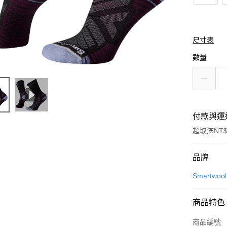
尺寸表
數量
付款與運
超取滿NT$
付款方式
品牌
信用卡一
Smartwool
信用卡分
商品特色
3 期 
商品編號
合作金