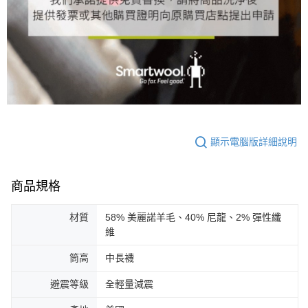
顯示電腦版詳細說明
商品規格
材質
58% 美麗諾羊毛、40% 尼龍、2% 彈性纖
維
筒高
中長襪
避震等級
全輕量減震