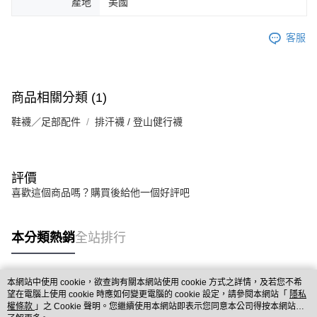
產地
美國
客服
商品相關分類 (1)
鞋襪／足部配件
排汗襪 / 登山健行襪
評價
喜歡這個商品嗎？購買後給他一個好評吧
本分類熱銷
全站排行
本網站中使用 cookie，欲查詢有關本網站使用 cookie 方式之詳情，及若您不希
熱門標籤
望在電腦上使用 cookie 時應如何變更電腦的 cookie 設定，請參閱本網站「
隱私
權條款
」之 Cookie 聲明。您繼續使用本網站即表示您同意本公司得按本網站使