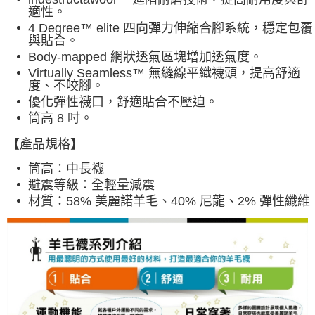
適性。
4 Degree™ elite 四向彈力伸縮合腳系統，穩定包覆
與貼合。
Body-mapped 網狀透氣區塊增加透氣度。
Virtually Seamless™ 無縫線平織襪頭，提高舒適
度、不咬腳。
優化彈性襪口，舒適貼合不壓迫。
筒高 8 吋。
【產品規格】
筒高：中長襪
避震等級：全輕量減震
材質：58% 美麗諾羊毛、40% 尼龍、2% 彈性纖維