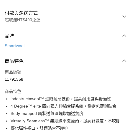
付款與運送方式
超取滿NT$490免運
付款方式
品牌
信用卡一次付款
Smartwool
信用卡分期付款
3 期 0 利率 每期
NT$283
21家銀行
商品特色
合作金庫商業銀行
第一商業銀行
超商取貨付款
商品編號
華南商業銀行
彰化商業銀行
11791358
LINE Pay
上海商業儲蓄銀行
台北富邦商業銀行
國泰世華商業銀行
兆豐國際商業銀行
商品特色
Apple Pay
臺灣中小企業銀行
台中商業銀行
lndestructawool™ 進階耐磨技術，提高耐用度與舒適性
匯豐（台灣）商業銀行
華泰商業銀行
ATM付款
4 Degree™ elite 四向彈力伸縮合腳系統，穩定包覆與貼合
聯邦商業銀行
遠東國際商業銀行
元大商業銀行
永豐商業銀行
Body-mapped 網狀透氣區塊增加透氣度
運送方式
玉山商業銀行
星展（台灣）商業銀行
Virtually Seamless™ 無縫線平織襪頭，提高舒適度、不咬腳
台新國際商業銀行
中國信託商業銀行
全家取貨付款
優化彈性襪口，舒適貼合不壓迫
台灣樂天信用卡公司