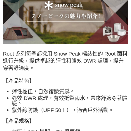
付款後7-11取貨
每筆NT$60，滿NT$490(含以上)免運費
宅配
每筆NT$80，滿NT$490(含以上)免運費
離島宅配
每筆NT$80，滿NT$490(含以上)免運費
Root 系列每季都採用 Snow Peak 標誌性的 Root 面料
進行升級，提供卓越的彈性和強效 DWR 處理，提升
付款後門市自取
穿著舒適度。
免運費
【產品特色】
順豐貨運海外配送(運費買家自付，順豐交貨並收取運費)
查看運費
彈性極佳，自然褶皺質感。
強效 DWR 處理，有效抵禦雨水，帶來舒適穿著體
驗。
紫外線防護（UPF 50＋），適合戶外活動。
【產品規格】