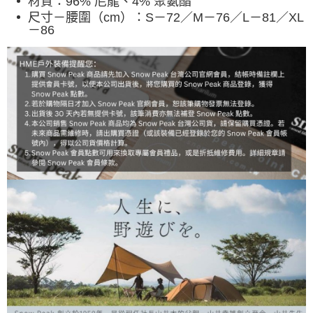
材質：
96% 尼龍、4% 聚氨酯
尺寸－
腰圍（cm）：S－72／M－76／L－81／XL
－86