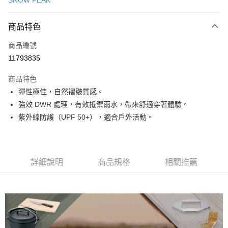
SNOW PEAK
信用卡分期付款
3 期 0 利率 每期
NT$1,416
21家銀行
商品特色
合作金庫商業銀行
第一商業銀行
超商取貨付款
商品編號
華南商業銀行
彰化商業銀行
11793835
LINE Pay
上海商業儲蓄銀行
台北富邦商業銀行
國泰世華商業銀行
兆豐國際商業銀行
商品特色
Apple Pay
臺灣中小企業銀行
台中商業銀行
彈性極佳，自然褶皺質感。
匯豐（台灣）商業銀行
華泰商業銀行
ATM付款
強效 DWR 處理，有效抵禦雨水，帶來舒適穿著體驗。
聯邦商業銀行
遠東國際商業銀行
元大商業銀行
永豐商業銀行
紫外線防護（UPF 50+），適合戶外活動。
運送方式
玉山商業銀行
星展（台灣）商業銀行
台新國際商業銀行
中國信託商業銀行
全家取貨付款
台灣樂天信用卡公司
每筆NT$60，滿NT$490(含以上)免運費
詳細說明
商品規格
相關推薦
付款後全家取貨
每筆NT$60，滿NT$490(含以上)免運費
7-11取貨付款
每筆NT$60，滿NT$490(含以上)免運費