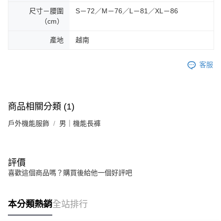
尺寸－腰圍
S－72／M－76／L－81／XL－86
（cm）
產地
越南
客服
商品相關分類 (1)
戶外機能服飾
男｜機能長褲
評價
喜歡這個商品嗎？購買後給他一個好評吧
本分類熱銷
全站排行