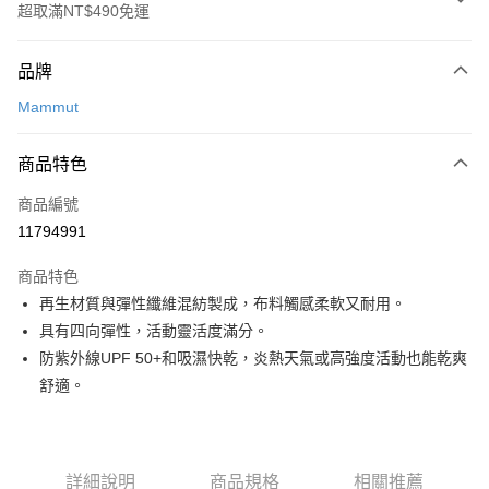
超取滿NT$490免運
付款方式
品牌
信用卡一次付款
Mammut
信用卡分期付款
3 期 0 利率 每期
NT$1,260
21家銀行
商品特色
合作金庫商業銀行
第一商業銀行
超商取貨付款
商品編號
華南商業銀行
彰化商業銀行
11794991
LINE Pay
上海商業儲蓄銀行
台北富邦商業銀行
國泰世華商業銀行
兆豐國際商業銀行
商品特色
Apple Pay
臺灣中小企業銀行
台中商業銀行
再生材質與彈性纖維混紡製成，布料觸感柔軟又耐用。
匯豐（台灣）商業銀行
華泰商業銀行
ATM付款
具有四向彈性，活動靈活度滿分。
聯邦商業銀行
遠東國際商業銀行
元大商業銀行
永豐商業銀行
防紫外線UPF 50+和吸濕快乾，炎熱天氣或高強度活動也能乾爽
運送方式
玉山商業銀行
星展（台灣）商業銀行
舒適。
台新國際商業銀行
中國信託商業銀行
全家取貨付款
台灣樂天信用卡公司
每筆NT$60，滿NT$490(含以上)免運費
付款後全家取貨
詳細說明
商品規格
相關推薦