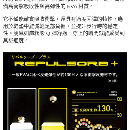
備高衝擊吸收性與高彈性的 EVA 材質。
它不僅能確實吸收衝擊，還具有適度回彈的特性，應
用於鞋墊中能減輕足部負擔，並提升步行時的穩定
性。觸感如麻糬般 Q 彈舒適，穿上的瞬間就能感受到
其舒適度。