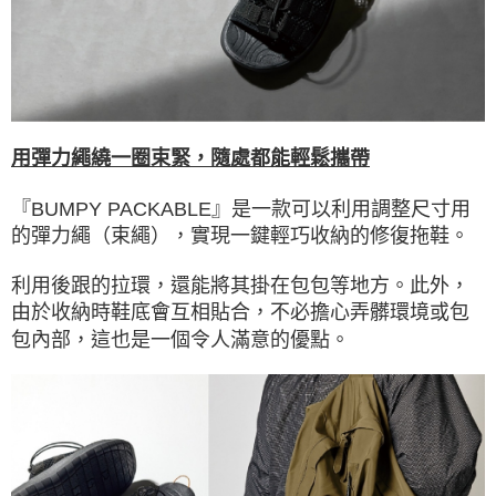
用彈力繩繞一圈束緊，隨處都能輕鬆攜帶
『BUMPY PACKABLE』是一款可以利用調整尺寸用
的彈力繩（束繩），實現一鍵輕巧收納的修復拖鞋。
利用後跟的拉環，還能將其掛在包包等地方。此外，
由於收納時鞋底會互相貼合，不必擔心弄髒環境或包
包內部，這也是一個令人滿意的優點。