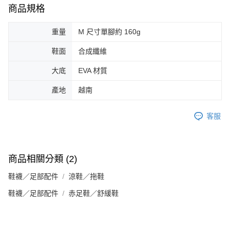
商品規格
重量
M 尺寸單腳約 160g
鞋面
合成纖維
大底
EVA 材質
產地
越南
客服
商品相關分類 (2)
鞋襪／足部配件
涼鞋／拖鞋
鞋襪／足部配件
赤足鞋／舒緩鞋