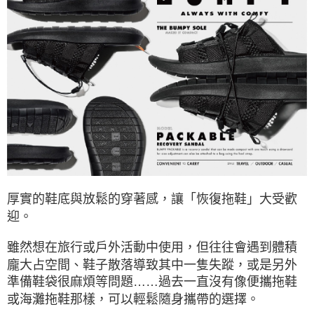
每筆NT$60，滿NT$490(含以上)免運費
7-11取貨付款
每筆NT$60，滿NT$490(含以上)免運費
付款後7-11取貨
每筆NT$60，滿NT$490(含以上)免運費
宅配
每筆NT$80，滿NT$490(含以上)免運費
離島宅配
每筆NT$80，滿NT$490(含以上)免運費
厚實的鞋底與放鬆的穿著感，讓「恢復拖鞋」大受歡
迎。
付款後門市自取
免運費
雖然想在旅行或戶外活動中使用，但往往會遇到體積
龐大占空間、鞋子散落導致其中一隻失蹤，或是另外
順豐貨運海外配送(運費買家自付，順豐交貨並收取運費)
查看運費
準備鞋袋很麻煩等問題……過去一直沒有像便攜拖鞋
或海灘拖鞋那樣，可以輕鬆隨身攜帶的選擇。