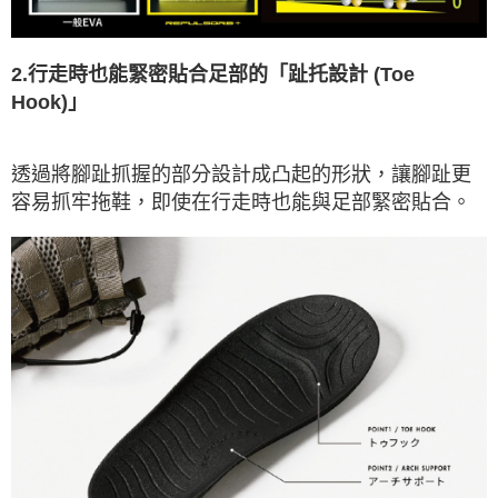
2.行走時也能緊密貼合足部的「趾托設計 (Toe
Hook)」
透過將腳趾抓握的部分設計成凸起的形狀，讓腳趾更
容易抓牢拖鞋，即使在行走時也能與足部緊密貼合。