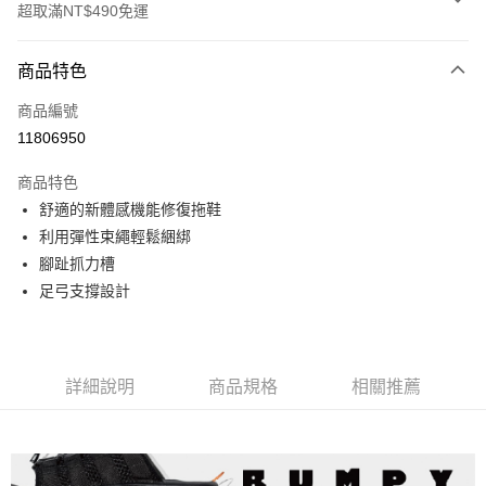
超取滿NT$490免運
付款方式
商品特色
信用卡一次付款
商品編號
信用卡分期付款
11806950
3 期 0 利率 每期
NT$564
21家銀行
商品特色
合作金庫商業銀行
第一商業銀行
超商取貨付款
舒適的新體感機能修復拖鞋
華南商業銀行
彰化商業銀行
利用彈性束繩輕鬆綑綁
LINE Pay
上海商業儲蓄銀行
台北富邦商業銀行
國泰世華商業銀行
兆豐國際商業銀行
腳趾抓力槽
Apple Pay
臺灣中小企業銀行
台中商業銀行
足弓支撐設計
匯豐（台灣）商業銀行
華泰商業銀行
ATM付款
聯邦商業銀行
遠東國際商業銀行
元大商業銀行
永豐商業銀行
運送方式
玉山商業銀行
星展（台灣）商業銀行
詳細說明
商品規格
相關推薦
台新國際商業銀行
中國信託商業銀行
全家取貨付款
台灣樂天信用卡公司
每筆NT$60，滿NT$490(含以上)免運費
付款後全家取貨