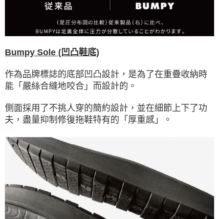
Bumpy Sole (凹凸鞋底)
作為品牌標誌的底部凹凸設計，是為了在重疊收納時
能「嚴絲合縫地咬合」而設計的。
側面採用了不挑人穿的簡約設計，並在細節上下了功
夫，盡量抑制修復拖鞋特有的「厚重感」。