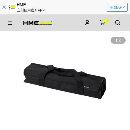
HME
開啟APP
立刻使用官方APP
0
1
/
2