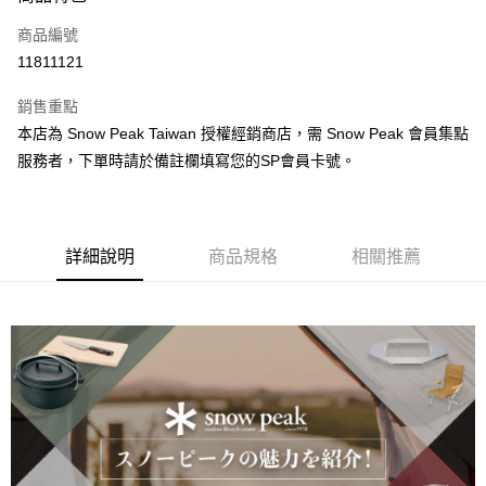
合作金庫商業銀行
第一商業銀行
超商取貨付款
商品編號
華南商業銀行
彰化商業銀行
11811121
LINE Pay
上海商業儲蓄銀行
台北富邦商業銀行
國泰世華商業銀行
兆豐國際商業銀行
銷售重點
Apple Pay
臺灣中小企業銀行
台中商業銀行
本店為 Snow Peak Taiwan 授權經銷商店，需 Snow Peak 會員集點
匯豐（台灣）商業銀行
華泰商業銀行
ATM付款
服務者，下單時請於備註欄填寫您的SP會員卡號。
聯邦商業銀行
遠東國際商業銀行
元大商業銀行
永豐商業銀行
運送方式
玉山商業銀行
星展（台灣）商業銀行
台新國際商業銀行
中國信託商業銀行
全家取貨付款
台灣樂天信用卡公司
詳細說明
商品規格
相關推薦
每筆NT$60，滿NT$490(含以上)免運費
付款後全家取貨
每筆NT$60，滿NT$490(含以上)免運費
7-11取貨付款
每筆NT$60，滿NT$490(含以上)免運費
付款後7-11取貨
每筆NT$60，滿NT$490(含以上)免運費