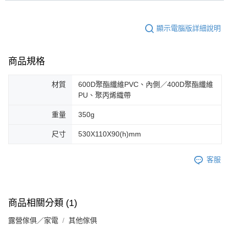
顯示電腦版詳細說明
商品規格
材質
600D聚酯纖維PVC、內側／400D聚酯纖維
PU、聚丙烯織帶
重量
350g
尺寸
530X110X90(h)mm
客服
商品相關分類 (1)
露營傢俱／家電
其他傢俱