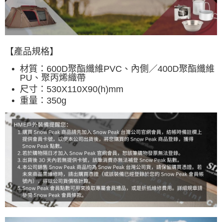
宅配
每筆NT$80，滿NT$490(含以上)免運費
離島宅配
【產品規格】
每筆NT$80，滿NT$490(含以上)免運費
材質：600D聚酯纖維PVC、內側／400D聚酯纖維
PU、聚丙烯織帶
付款後門市自取
尺寸：
530X110X90(h)mm
免運費
重量：
350g
順豐貨運海外配送(運費買家自付，順豐交貨並收取運費)
查看運費