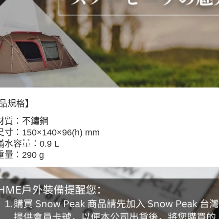
免運費
順豐貨運海
品規格】
材質：
不鏽鋼
尺寸：
150×140×96(h) mm
滿水容量：0.9 L
重量：
290 g