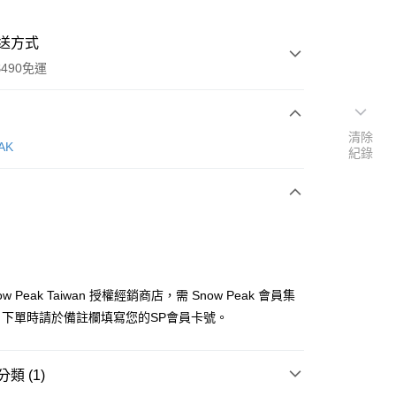
送方式
490免運
清除
次付款
AK
紀錄
期付款
0 利率 每期
NT$306
21家銀行
庫商業銀行
第一商業銀行
付款
業銀行
彰化商業銀行
業儲蓄銀行
台北富邦商業銀行
華商業銀行
兆豐國際商業銀行
w Peak Taiwan 授權經銷商店，需 Snow Peak 會員集
小企業銀行
台中商業銀行
，下單時請於備註欄填寫您的SP會員卡號。
台灣）商業銀行
華泰商業銀行
業銀行
遠東國際商業銀行
業銀行
永豐商業銀行
類 (1)
業銀行
星展（台灣）商業銀行