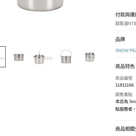
付款與運
超取滿NT$
付款方式
品牌
信用卡一
SNOW PE
信用卡分
商品特色
3 期 
商品編號
合作金
超商取貨
11811166
華南商
LINE Pay
上海商
銷售重點
國泰世
本店為 Sno
Apple Pay
臺灣中
點服務者
匯豐（
ATM付款
聯邦商
元大商
商品相關分
玉山商