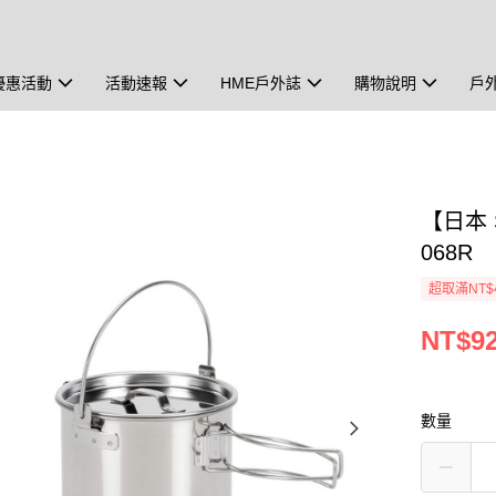
優惠活動
活動速報
HME戶外誌
購物說明
戶
【日本 
068R
超取滿NT$
NT$9
數量