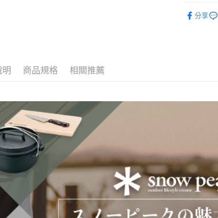
運送方式
台新國
戶外廚房
台灣樂
分享
全家取貨
每筆NT$6
付款後全
每筆NT$6
說明
商品規格
相關推薦
7-11取貨
每筆NT$6
付款後7-1
每筆NT$6
宅配
每筆NT$8
離島宅配
每筆NT$8
付款後門