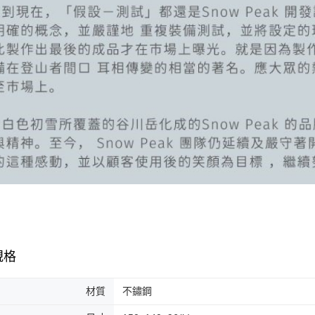
規格
材質
不鏽鋼