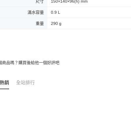
尺寸
150×140×96(h) mm
滿水容量
0.9 L
重量
290 g
個商品嗎？購買後給他一個好評吧
熱銷
全站排行