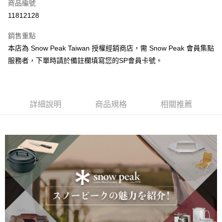
超商取貨付款
商品編號
華南商業銀行
彰化商業銀行
11812128
LINE Pay
上海商業儲蓄銀行
台北富邦商業銀行
國泰世華商業銀行
兆豐國際商業銀行
銷售重點
Apple Pay
臺灣中小企業銀行
台中商業銀行
本店為 Snow Peak Taiwan 授權經銷商店，需 Snow Peak 會員集點
匯豐（台灣）商業銀行
華泰商業銀行
ATM付款
服務者，下單時請於備註欄填寫您的SP會員卡號。
聯邦商業銀行
遠東國際商業銀行
元大商業銀行
永豐商業銀行
運送方式
玉山商業銀行
星展（台灣）商業銀行
台新國際商業銀行
中國信託商業銀行
全家取貨付款
台灣樂天信用卡公司
詳細說明
商品規格
相關推薦
每筆NT$60，滿NT$490(含以上)免運費
付款後全家取貨
每筆NT$60，滿NT$490(含以上)免運費
7-11取貨付款
每筆NT$60，滿NT$490(含以上)免運費
付款後7-11取貨
每筆NT$60，滿NT$490(含以上)免運費