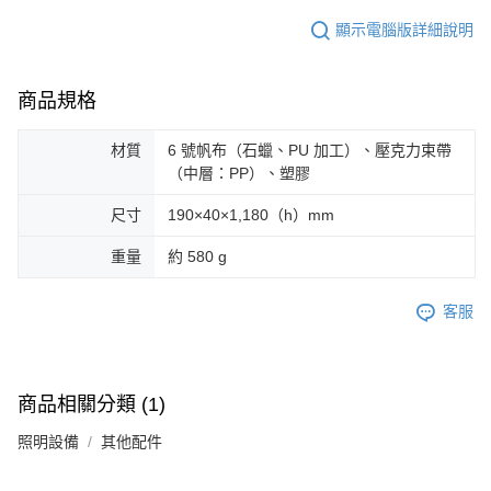
顯示電腦版詳細說明
商品規格
材質
6 號帆布（石蠟、PU 加工）、壓克力束帶
（中層：PP）、塑膠
尺寸
190×40×1,180（h）mm
重量
約 580 g
客服
商品相關分類 (1)
照明設備
其他配件