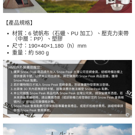
宅配
每筆NT$80，滿NT$490(含以上)免運費
離島宅配
【產品規格】
每筆NT$80，滿NT$490(含以上)免運費
材質：
6 號帆布（石蠟、PU 加工）、壓克力束帶
（中層：PP）、塑膠
付款後門市自取
尺寸：
190×40×1,180（h）mm
免運費
重量：
約 580 g
順豐貨運海外配送(運費買家自付，順豐交貨並收取運費)
查看運費