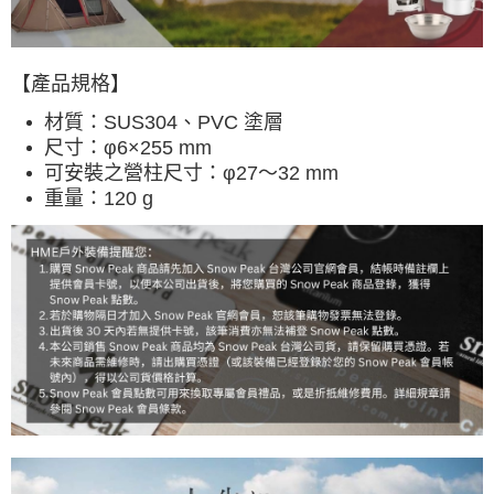
宅配
每筆NT$80，滿NT$490(含以上)免運費
離島宅配
【產品規格】
每筆NT$80，滿NT$490(含以上)免運費
材質：
SUS304、PVC 塗層
付款後門市自取
尺寸：
φ6×255 mm
可安裝之營柱尺寸：φ27～32 mm
免運費
重量：
120 g
順豐貨運海外配送(運費買家自付，順豐交貨並收取運費)
查看運費