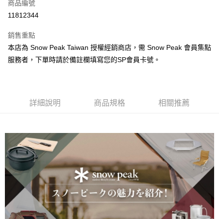
超商取貨付款
商品編號
華南商業銀行
彰化商業銀行
11812344
LINE Pay
上海商業儲蓄銀行
台北富邦商業銀行
國泰世華商業銀行
兆豐國際商業銀行
銷售重點
Apple Pay
臺灣中小企業銀行
台中商業銀行
本店為 Snow Peak Taiwan 授權經銷商店，需 Snow Peak 會員集點
匯豐（台灣）商業銀行
華泰商業銀行
ATM付款
服務者，下單時請於備註欄填寫您的SP會員卡號。
聯邦商業銀行
遠東國際商業銀行
元大商業銀行
永豐商業銀行
運送方式
玉山商業銀行
星展（台灣）商業銀行
台新國際商業銀行
中國信託商業銀行
全家取貨付款
台灣樂天信用卡公司
詳細說明
商品規格
相關推薦
每筆NT$60，滿NT$490(含以上)免運費
付款後全家取貨
每筆NT$60，滿NT$490(含以上)免運費
7-11取貨付款
每筆NT$60，滿NT$490(含以上)免運費
付款後7-11取貨
每筆NT$60，滿NT$490(含以上)免運費