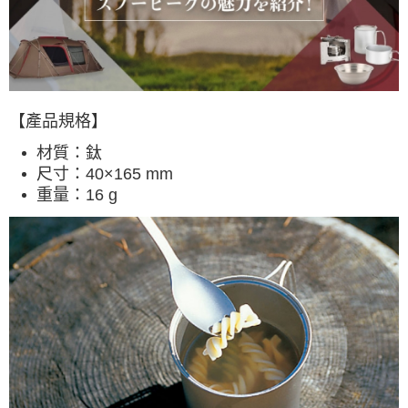
每筆NT$60，滿NT$490(含以上)免運費
宅配
每筆NT$80，滿NT$490(含以上)免運費
離島宅配
【產品規格】
每筆NT$80，滿NT$490(含以上)免運費
材質：
鈦
付款後門市自取
尺寸：
40×165 mm
重量：
16 g
免運費
順豐貨運海外配送(運費買家自付，順豐交貨並收取運費)
查看運費