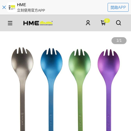
HME
開啟APP
立刻使用官方APP
0
1
/
1