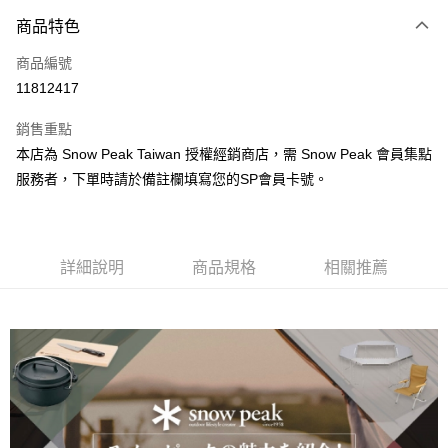
3 期 0 利率 每期
NT$113
21家銀行
商品特色
合作金庫商業銀行
第一商業銀行
超商取貨付款
商品編號
華南商業銀行
彰化商業銀行
11812417
LINE Pay
上海商業儲蓄銀行
台北富邦商業銀行
國泰世華商業銀行
兆豐國際商業銀行
銷售重點
Apple Pay
臺灣中小企業銀行
台中商業銀行
本店為 Snow Peak Taiwan 授權經銷商店，需 Snow Peak 會員集點
匯豐（台灣）商業銀行
華泰商業銀行
ATM付款
服務者，下單時請於備註欄填寫您的SP會員卡號。
聯邦商業銀行
遠東國際商業銀行
元大商業銀行
永豐商業銀行
運送方式
玉山商業銀行
星展（台灣）商業銀行
台新國際商業銀行
中國信託商業銀行
全家取貨付款
台灣樂天信用卡公司
詳細說明
商品規格
相關推薦
每筆NT$60，滿NT$490(含以上)免運費
付款後全家取貨
每筆NT$60，滿NT$490(含以上)免運費
7-11取貨付款
每筆NT$60，滿NT$490(含以上)免運費
付款後7-11取貨