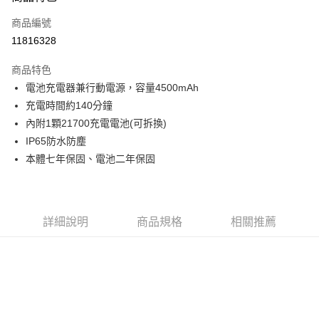
合作金庫商業銀行
第一商業銀行
超商取貨付款
商品編號
華南商業銀行
彰化商業銀行
11816328
LINE Pay
上海商業儲蓄銀行
台北富邦商業銀行
國泰世華商業銀行
兆豐國際商業銀行
商品特色
Apple Pay
臺灣中小企業銀行
台中商業銀行
電池充電器兼行動電源，容量4500mAh
匯豐（台灣）商業銀行
華泰商業銀行
ATM付款
充電時間約140分鐘
聯邦商業銀行
遠東國際商業銀行
元大商業銀行
永豐商業銀行
內附1顆21700充電電池(可拆換)
運送方式
玉山商業銀行
星展（台灣）商業銀行
IP65防水防塵
台新國際商業銀行
中國信託商業銀行
全家取貨付款
本體七年保固、電池二年保固
台灣樂天信用卡公司
每筆NT$60，滿NT$490(含以上)免運費
付款後全家取貨
詳細說明
商品規格
相關推薦
每筆NT$60，滿NT$490(含以上)免運費
7-11取貨付款
每筆NT$60，滿NT$490(含以上)免運費
付款後7-11取貨
每筆NT$60，滿NT$490(含以上)免運費