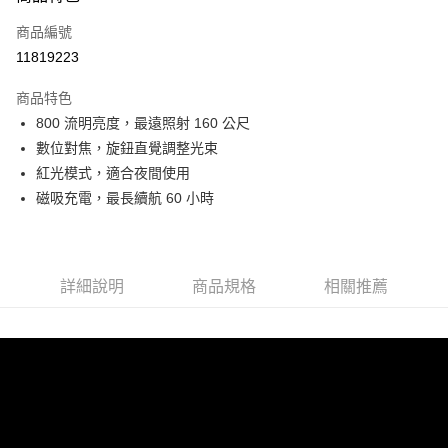
合作金庫商業銀行
第一商業銀行
超商取貨付款
商品編號
華南商業銀行
彰化商業銀行
11819223
LINE Pay
上海商業儲蓄銀行
台北富邦商業銀行
國泰世華商業銀行
兆豐國際商業銀行
商品特色
Apple Pay
臺灣中小企業銀行
台中商業銀行
800 流明亮度，最遠照射 160 公尺
匯豐（台灣）商業銀行
華泰商業銀行
ATM付款
數位對焦，旋鈕直覺調整光束
聯邦商業銀行
遠東國際商業銀行
元大商業銀行
永豐商業銀行
紅光模式，適合夜間使用
運送方式
玉山商業銀行
星展（台灣）商業銀行
磁吸充電，最長續航 60 小時
台新國際商業銀行
中國信託商業銀行
全家取貨付款
台灣樂天信用卡公司
每筆NT$60，滿NT$490(含以上)免運費
付款後全家取貨
詳細說明
商品規格
相關推薦
每筆NT$60，滿NT$490(含以上)免運費
7-11取貨付款
每筆NT$60，滿NT$490(含以上)免運費
付款後7-11取貨
每筆NT$60，滿NT$490(含以上)免運費