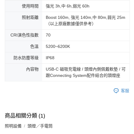
使用時間
強光 3h,中 6h,弱光 60h
照射距離
Boost 160m, 強光 140m,中 80m,弱光 25m
（以上原廠數據僅供參考）
CRI演色性指數
70
色溫
5200~6200K
防水防塵等級
IP68
內容物
USB-C 磁吸充電線 / 頭燈內側佩戴軟墊 / 可
跟Connecting System配件結合的頭燈座
客服
商品相關分類 (1)
照明設備
頭燈／手電筒