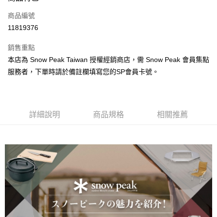
合作金庫商業銀行
第一商業銀行
超商取貨付款
商品編號
華南商業銀行
彰化商業銀行
11819376
LINE Pay
上海商業儲蓄銀行
台北富邦商業銀行
國泰世華商業銀行
兆豐國際商業銀行
銷售重點
Apple Pay
臺灣中小企業銀行
台中商業銀行
本店為 Snow Peak Taiwan 授權經銷商店，需 Snow Peak 會員集點
匯豐（台灣）商業銀行
華泰商業銀行
ATM付款
服務者，下單時請於備註欄填寫您的SP會員卡號。
聯邦商業銀行
遠東國際商業銀行
元大商業銀行
永豐商業銀行
運送方式
玉山商業銀行
星展（台灣）商業銀行
台新國際商業銀行
中國信託商業銀行
全家取貨付款
台灣樂天信用卡公司
詳細說明
商品規格
相關推薦
每筆NT$60，滿NT$490(含以上)免運費
付款後全家取貨
每筆NT$60，滿NT$490(含以上)免運費
7-11取貨付款
每筆NT$60，滿NT$490(含以上)免運費
付款後7-11取貨
每筆NT$60，滿NT$490(含以上)免運費