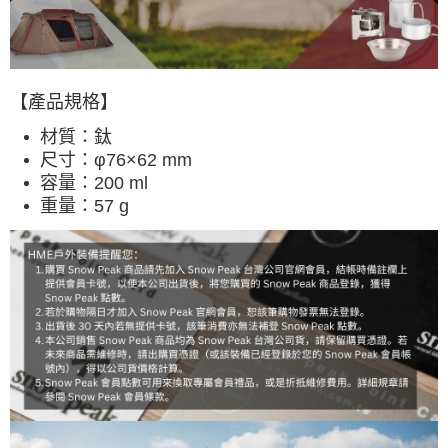
宅配
每筆NT$80，滿NT$490(含以上)免運費
離島宅配
【產品規格】
每筆NT$80，滿NT$490(含以上)免運費
材質：鈦
付款後門市自取
尺寸：φ76×62 mm
容量：200 ml
免運費
重量：57 g
順豐貨運海外配送(運費買家自付，順豐交貨並收取運費)
查看運費