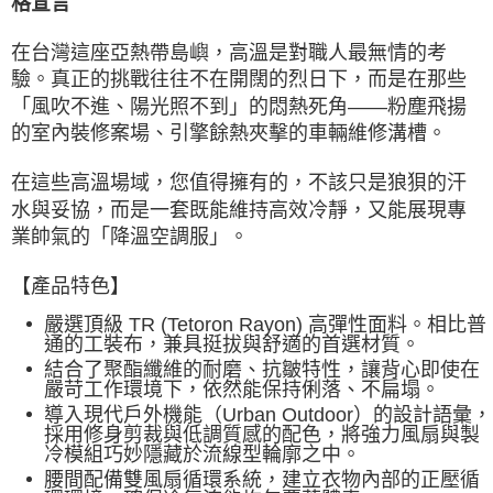
格宣言
付款後7-11取貨
在台灣這座亞熱帶島嶼，高溫是對職人最無情的考
每筆NT$60，滿NT$490(含以上)免運費
驗。真正的挑戰往往不在開闊的烈日下，而是在那些
「風吹不進、陽光照不到」的悶熱死角——粉塵飛揚
宅配
的室內裝修案場、引擎餘熱夾擊的車輛維修溝槽。
每筆NT$80，滿NT$490(含以上)免運費
離島宅配
在這些高溫場域，您值得擁有的，不該只是狼狽的汗
每筆NT$80，滿NT$490(含以上)免運費
水與妥協，而是一套既能維持高效冷靜，又能展現專
業帥氣的「降溫空調服」。
付款後門市自取
免運費
【產品特色】
嚴選頂級 TR (Tetoron Rayon) 高彈性面料。相比普
通的工裝布，兼具挺拔與舒適的首選材質。
結合了聚酯纖維的耐磨、抗皺特性，讓背心即使在
嚴苛工作環境下，依然能保持俐落、不扁塌。
導入現代戶外機能（Urban Outdoor）的設計語彙，
採用修身剪裁與低調質感的配色，將強力風扇與製
冷模組巧妙隱藏於流線型輪廓之中。
腰間配備雙風扇循環系統，建立衣物內部的正壓循