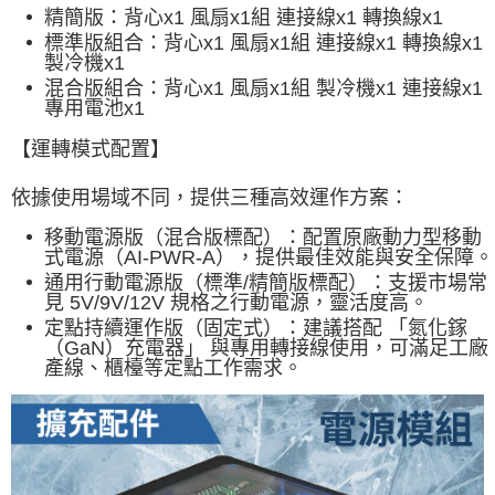
精簡版：背心x1 風扇x1組 連接線x1 轉換線x1
標準版組合
：
背心x1 風扇x1組 連接線x1 轉換線x1
製冷機x1
混合版組合
：
背心x1 風扇x1組 製冷機x1 連接線x1
專用電池x1
【運轉模式配置】
依據使用場域不同，提供三種高效運作方案：
移動電源版（混合版標配）：配置原廠動力型移動
式電源（AI-PWR-A），提供最佳效能與安全保障。
通用行動電源版（標準/精簡版標配）：支援市場常
見 5V/9V/12V 規格之行動電源，靈活度高。
定點持續運作版（固定式）：建議搭配 「氮化鎵
（GaN）充電器」 與專用轉接線使用，可滿足工廠
產線、櫃檯等定點工作需求。