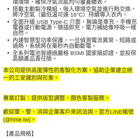
環環境，確保冷氣流能均勻覆蓋體表。
搭載主動製冷模組，吸入環境空氣並進行熱交換，
將冷空氣（最低溫可達 16°C）持續導入衣內。
全面升級 USB Type-C 介面，無論是車充、手機充
電器或行動電源，隨插即充，電力補給像呼吸一樣
自然。
內建智慧型功率保護，一旦偵測電流異常、短路或
過熱，系統將在毫秒內自動斷電。
全系列電池皆通過嚴格 BSMI 國家級認證，並投保
高額產品責任險。
本公司提供高度彈性的客製化方案，協助企業建立統
一的工安識別與形象。
專業訂製：提供版型調整、顏色客製服務。
歡迎軍、警、消與企業客戶來訊洽詢，官方LINE帳號
(@hme.tw)。
【產品規格】