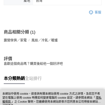
產地
台灣
客服
商品相關分類 (1)
露營傢俱／家電
風扇／冷氣／暖爐
評價
喜歡這個商品嗎？購買後給他一個好評吧
本分類熱銷
全站排行
本網站中使用 cookie，欲查詢有關本網站使用 cookie 方式之詳情，及若您不希
熱門標籤
望在電腦上使用 cookie 時應如何變更電腦的 cookie 設定，請參閱本網站「
隱私
權條款
」之 Cookie 聲明。您繼續使用本網站即表示您同意本公司得按本網站使