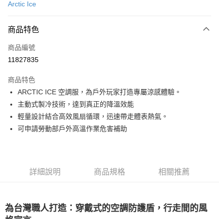
Arctic Ice
信用卡分期付款
3 期 0 利率 每期
NT$1,326
21家銀行
商品特色
合作金庫商業銀行
第一商業銀行
超商取貨付款
商品編號
華南商業銀行
彰化商業銀行
11827835
LINE Pay
上海商業儲蓄銀行
台北富邦商業銀行
國泰世華商業銀行
兆豐國際商業銀行
商品特色
Apple Pay
臺灣中小企業銀行
台中商業銀行
ARCTIC ICE 空調服，為戶外玩家打造專屬涼感體驗。
匯豐（台灣）商業銀行
華泰商業銀行
ATM付款
主動式製冷技術，達到真正的降溫效能
聯邦商業銀行
遠東國際商業銀行
元大商業銀行
永豐商業銀行
輕量設計結合高效風扇循環，迅速帶走體表熱氣。
運送方式
玉山商業銀行
星展（台灣）商業銀行
可申請勞動部戶外高溫作業危害補助
台新國際商業銀行
中國信託商業銀行
全家取貨付款
台灣樂天信用卡公司
每筆NT$60，滿NT$490(含以上)免運費
付款後全家取貨
詳細說明
商品規格
相關推薦
每筆NT$60，滿NT$490(含以上)免運費
7-11取貨付款
為台灣職人打造：穿戴式的空調防護盾，行走間的風
每筆NT$60，滿NT$490(含以上)免運費