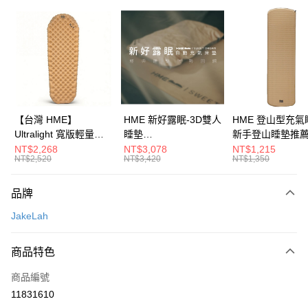
信用卡分期付款
3 期 0 利率 每期
NT$993
21家銀行
合作金庫商業銀行
第一商業銀行
LINE Pay
華南商業銀行
彰化商業銀行
Apple Pay
上海商業儲蓄銀行
台北富邦商業銀行
國泰世華商業銀行
兆豐國際商業銀行
ATM付款
臺灣中小企業銀行
台中商業銀行
【台灣 HME】
HME 新好露眠-3D雙人
HME 登山型充氣
匯豐（台灣）商業銀行
華泰商業銀行
Ultralight 寬版輕量獨
睡墊
新手登山睡墊推
聯邦商業銀行
遠東國際商業銀行
運送方式
立氣筒睡墊 AI7212-
132CM/104CM/66CM
H720-201R 沙色
NT$2,268
NT$3,078
NT$1,215
元大商業銀行
永豐商業銀行
NT$2,520
NT$3,420
NT$1,350
256R-1SC8(RW) 8cm
宅配
玉山商業銀行
星展（台灣）商業銀行
沙色 R值4.9
每筆NT$80，滿NT$490(含以上)免運費
台新國際商業銀行
中國信託商業銀行
品牌
台灣樂天信用卡公司
離島宅配
JakeLah
每筆NT$80，滿NT$490(含以上)免運費
商品特色
付款後門市自取
免運費
商品編號
11831610
順豐貨運海外配送(運費買家自付，順豐交貨並收取運費)
查看運費