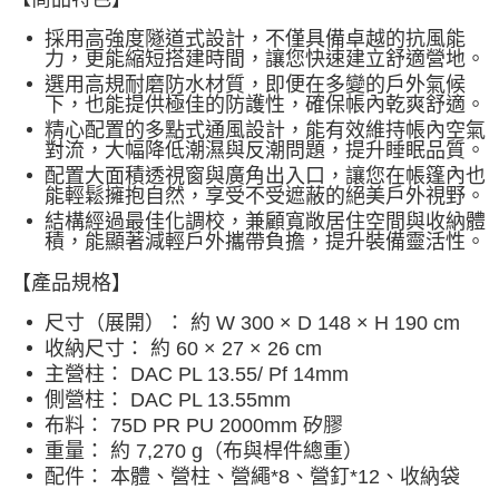
採用高強度隧道式設計，不僅具備卓越的抗風能
力，更能縮短搭建時間，讓您快速建立舒適營地。
選用高規耐磨防水材質，即便在多變的戶外氣候
下，也能提供極佳的防護性，確保帳內乾爽舒適。
精心配置的多點式通風設計，能有效維持帳內空氣
對流，大幅降低潮濕與反潮問題，提升睡眠品質。
配置大面積透視窗與廣角出入口，讓您在帳篷內也
能輕鬆擁抱自然，享受不受遮蔽的絕美戶外視野。
結構經過最佳化調校，兼顧寬敞居住空間與收納體
積，能顯著減輕戶外攜帶負擔，提升裝備靈活性。
【產品規格】
尺寸（展開）： 約 W 300 × D 148 × H 190 cm
收納尺寸： 約 60 × 27 × 26 cm
主營柱： DAC PL 13.55/ Pf 14mm
側營柱： DAC PL 13.55mm
布料： 75D PR PU 2000mm 矽膠
重量： 約 7,270 g（布與桿件總重）
配件： 本體、營柱、營繩*8、營釘*12、收納袋