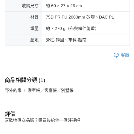
收納尺寸
約 60 × 27 × 26 cm
材質
75D PR PU 2000mm 矽膠、DAC PL
重量
約 7,270 g（布與桿件總重）
產地
營柱-韓國、布料-越南
客服
商品相關分類 (1)
野外的家
寢室帳／客廳帳／別墅帳
評價
喜歡這個商品嗎？購買後給他一個好評吧