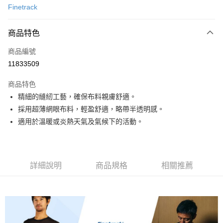
Finetrack
信用卡分期付款
3 期 0 利率 每期
NT$600
21家銀行
商品特色
合作金庫商業銀行
第一商業銀行
超商取貨付款
商品編號
華南商業銀行
彰化商業銀行
11833509
LINE Pay
上海商業儲蓄銀行
台北富邦商業銀行
國泰世華商業銀行
兆豐國際商業銀行
商品特色
Apple Pay
臺灣中小企業銀行
台中商業銀行
精細的縫紉工藝，確保布料親膚舒適。
匯豐（台灣）商業銀行
華泰商業銀行
ATM付款
採用超薄網眼布料，輕盈舒適，略帶半透明感。
聯邦商業銀行
遠東國際商業銀行
元大商業銀行
永豐商業銀行
適用於溫暖或炎熱天氣及氣候下的活動。
運送方式
玉山商業銀行
星展（台灣）商業銀行
台新國際商業銀行
中國信託商業銀行
全家取貨付款
台灣樂天信用卡公司
每筆NT$60，滿NT$490(含以上)免運費
詳細說明
商品規格
相關推薦
付款後全家取貨
每筆NT$60，滿NT$490(含以上)免運費
7-11取貨付款