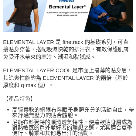
每筆NT$60，滿NT$490(含以上)免運費
付款後7-11取貨
每筆NT$60，滿NT$490(含以上)免運費
宅配
每筆NT$80，滿NT$490(含以上)免運費
ELEMENTAL LAYER 是 finetrack 的基礎系列，可直
接貼身穿著，搭配吸濕快乾的排汗衣，有效保護肌膚
離島宅配
免受汗水帶來的寒冷、潮濕和黏膩感。
每筆NT$80，滿NT$490(含以上)免運費
付款後門市自取
ELEMENTAL LAYER COOL 是市面上最薄的貼身層，
其涼爽性能約為 ELEMENTAL LAYER 的兩倍（基於
免運費
厚度和 q-max 值）。
順豐貨運海外配送(運費買家自付，順豐交貨並收取運費)
查看運費
【產品特色】
高彈柔軟的網眼布料賦予身體充分的活動自由，帶
來舒適無壓力的貼合體驗。
尼龍布料獨特的順滑透氣特性，使這款貼身層成為
對熱敏感的戶外愛好者的理想之選，尤其適合夏季
健行、騎乘和其他易出汗的活動。