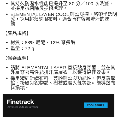
其持久防潑水性能已提升至 80 分／100 次洗滌，
並採用抗菌除臭技術處理。
ELEMENTAL
LAYER COOL 輕盈舒適，略帶半透明
感，採用超薄網眼布料，適合所有容易流汗的運
動。
【產品規格】
材質：
88% 尼龍、12% 聚氨酯
重量：72 g
【保養說明】
請將 ELEMENTAL LAYER 直接貼身穿著，並在其
外層穿著高性能排汗底層衣，以獲得最佳效果。
採用精細針織布料，兼顧輕盈與功能性，但反覆摩
擦、接觸尖銳物體、樹枝或魔鬼氈等都可能導致布
料損壞。