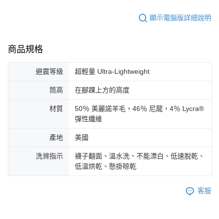
顯示電腦版詳細說明
商品規格
避震等級
超輕量 Ultra-Lightweight
筒高
在腳踝上方的高度
材質
50％ 美麗諾羊毛，46％ 尼龍，4％ Lycra®
彈性纖維
產地
美國
洗滌指示
襪子翻面、溫水洗、不能漂白、低速脫乾、
低溫烘乾、懸掛晾乾
客服