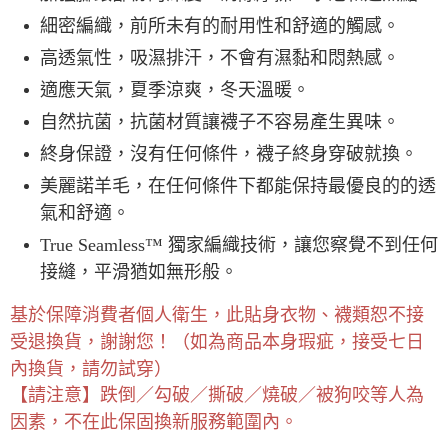
細密編織，前所未有的耐用性和舒適的觸感。
高透氣性，吸濕排汗，不會有濕黏和悶熱感。
適應天氣，夏季涼爽，冬天溫暖。
自然抗菌，抗菌材質讓襪子不容易產生異味。
終身保證，沒有任何條件，襪子終身穿破就換。
美麗諾羊毛，在任何條件下都能保持最優良的的透
氣和舒適。
True Seamless™ 獨家編織技術，讓您察覺不到任何
接縫，平滑猶如無形般。
基於保障消費者個人衛生，此貼身衣物、襪類恕不接
受退換貨，謝謝您！（如為商品本身瑕疵，接受七日
內換貨，請勿試穿）
【請注意】跌倒／勾破／撕破／燒破／被狗咬等人為
因素，不在此保固換新服務範圍內。