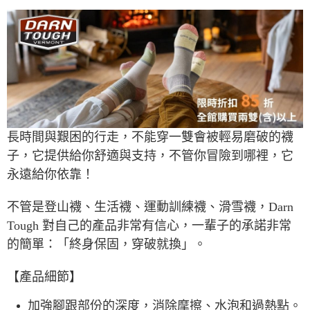
7-11取貨付款
每筆NT$60，滿NT$490(含以上)免運費
付款後7-11取貨
每筆NT$60，滿NT$490(含以上)免運費
宅配
每筆NT$80，滿NT$490(含以上)免運費
長時間與艱困的行走，不能穿一雙會被輕易磨破的襪
離島宅配
子，它提供給你舒適與支持，不管你冒險到哪裡，它
每筆NT$80，滿NT$490(含以上)免運費
永遠給你依靠！
付款後門市自取
不管是登山襪、生活襪、運動訓練襪、滑雪襪，Darn
免運費
Tough 對自己的產品非常有信心，一輩子的承諾非常
順豐貨運海外配送(運費買家自付，順豐交貨並收取運費)
查看運費
的簡單：「終身保固，穿破就換」。
【產品細節】
加強腳跟部份的深度，消除摩擦、水泡和過熱點。