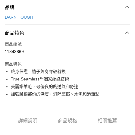
付款方式
品牌
信用卡一次付款
DARN TOUGH
信用卡分期付款
3 期 0 利率 每期
NT$280
21家銀行
商品特色
合作金庫商業銀行
第一商業銀行
超商取貨付款
商品編號
華南商業銀行
彰化商業銀行
11843869
LINE Pay
上海商業儲蓄銀行
台北富邦商業銀行
國泰世華商業銀行
兆豐國際商業銀行
商品特色
Apple Pay
臺灣中小企業銀行
台中商業銀行
終身保證，襪子終身穿破就換
匯豐（台灣）商業銀行
華泰商業銀行
ATM付款
True Seamless™獨家編織技術
聯邦商業銀行
遠東國際商業銀行
元大商業銀行
永豐商業銀行
美麗諾羊毛，最優良的的透氣和舒適
運送方式
玉山商業銀行
星展（台灣）商業銀行
加強腳跟部份的深度，消除摩擦、水泡和過熱點
台新國際商業銀行
中國信託商業銀行
全家取貨付款
台灣樂天信用卡公司
每筆NT$60，滿NT$490(含以上)免運費
付款後全家取貨
詳細說明
商品規格
相關推薦
每筆NT$60，滿NT$490(含以上)免運費