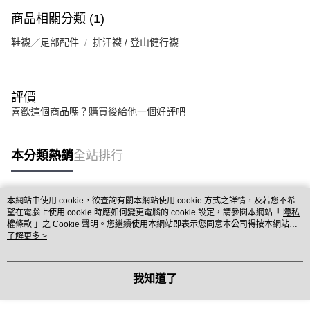
商品相關分類 (1)
鞋襪／足部配件
排汗襪 / 登山健行襪
評價
喜歡這個商品嗎？購買後給他一個好評吧
本分類熱銷
全站排行
本網站中使用 cookie，欲查詢有關本網站使用 cookie 方式之詳情，及若您不希
熱門標籤
望在電腦上使用 cookie 時應如何變更電腦的 cookie 設定，請參閱本網站「
隱私
權條款
」之 Cookie 聲明。您繼續使用本網站即表示您同意本公司得按本網站使
用條款之 Cookie 聲明使用 cookie。
了解更多 >
我知道了