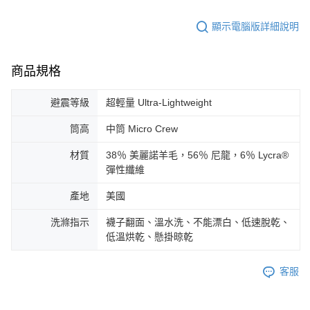
顯示電腦版詳細說明
商品規格
避震等級
超輕量 Ultra-Lightweight
筒高
中筒 Micro Crew
材質
38％ 美麗諾羊毛，56％ 尼龍，6％ Lycra®
彈性纖維
產地
美國
洗滌指示
襪子翻面、溫水洗、不能漂白、低速脫乾、
低溫烘乾、懸掛晾乾
客服