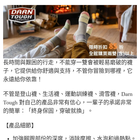
7-11取貨付款
每筆NT$60，滿NT$490(含以上)免運費
付款後7-11取貨
每筆NT$60，滿NT$490(含以上)免運費
宅配
每筆NT$80，滿NT$490(含以上)免運費
長時間與艱困的行走，不能穿一雙會被輕易磨破的襪
離島宅配
子，它提供給你舒適與支持，不管你冒險到哪裡，它
每筆NT$80，滿NT$490(含以上)免運費
永遠給你依靠！
付款後門市自取
免運費
不管是登山襪、生活襪、運動訓練襪、滑雪襪，Darn
Tough 對自己的產品非常有信心，一輩子的承諾非常
順豐貨運海外配送(運費買家自付，順豐交貨並收取運費)
查看運費
的簡單：「終身保固，穿破就換」。
【產品細節】
加強腳跟部份的深度，消除摩擦、水泡和過熱點。