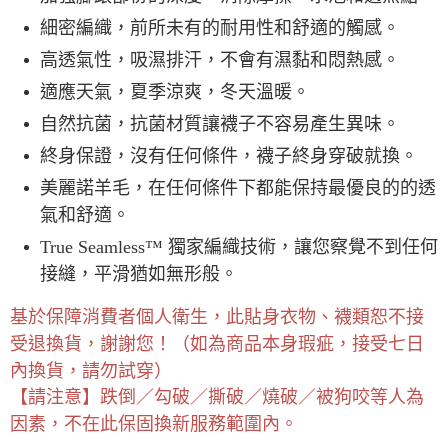
細密編織，前所未有的耐用性和舒適的觸感。
高透氣性，吸濕排汗，不會有濕黏和悶熱感。
適應天氣，夏季涼爽，冬天溫暖。
自然抗菌，抗菌材質讓襪子不容易產生異味。
終身保證，沒有任何條件，襪子終身穿破就換。
美麗諾羊毛，在任何條件下都能保持最優良的的透
氣和舒適。
True Seamless™ 獨家編織技術，讓您察覺不到任何
接縫，平滑猶如無形般。
基於保障消費者個人衛生，此貼身衣物、襪類恕不接
受退換貨，謝謝您！（如為商品本身瑕疵，接受七日
內換貨，請勿試穿）
【請注意】跌倒／勾破／撕破／燒破／被狗咬等人為
因素，不在此保固換新服務範圍內。