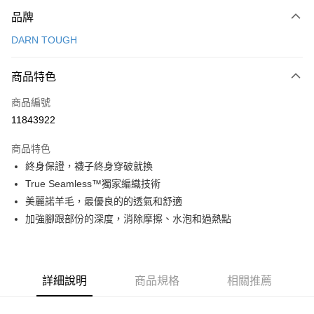
付款方式
品牌
信用卡一次付款
DARN TOUGH
信用卡分期付款
3 期 0 利率 每期
NT$293
21家銀行
商品特色
合作金庫商業銀行
第一商業銀行
超商取貨付款
商品編號
華南商業銀行
彰化商業銀行
11843922
LINE Pay
上海商業儲蓄銀行
台北富邦商業銀行
國泰世華商業銀行
兆豐國際商業銀行
商品特色
Apple Pay
臺灣中小企業銀行
台中商業銀行
終身保證，襪子終身穿破就換
匯豐（台灣）商業銀行
華泰商業銀行
ATM付款
True Seamless™獨家編織技術
聯邦商業銀行
遠東國際商業銀行
元大商業銀行
永豐商業銀行
美麗諾羊毛，最優良的的透氣和舒適
運送方式
玉山商業銀行
星展（台灣）商業銀行
加強腳跟部份的深度，消除摩擦、水泡和過熱點
台新國際商業銀行
中國信託商業銀行
全家取貨付款
台灣樂天信用卡公司
每筆NT$60，滿NT$490(含以上)免運費
付款後全家取貨
詳細說明
商品規格
相關推薦
每筆NT$60，滿NT$490(含以上)免運費