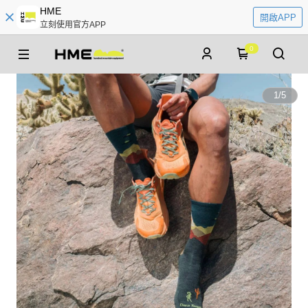
HME
開啟APP
立刻使用官方APP
0
1
/
5