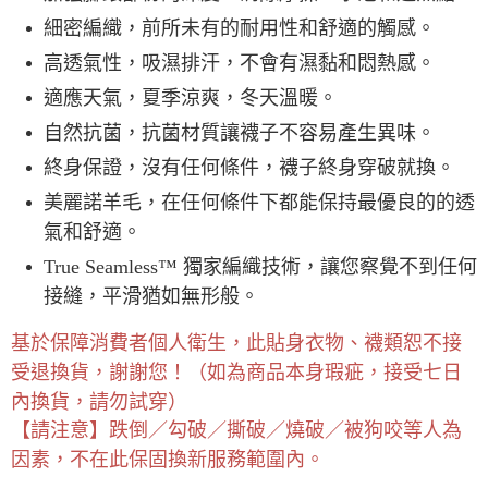
細密編織，前所未有的耐用性和舒適的觸感。
高透氣性，吸濕排汗，不會有濕黏和悶熱感。
適應天氣，夏季涼爽，冬天溫暖。
自然抗菌，抗菌材質讓襪子不容易產生異味。
終身保證，沒有任何條件，襪子終身穿破就換。
美麗諾羊毛，在任何條件下都能保持最優良的的透
氣和舒適。
True Seamless™ 獨家編織技術，讓您察覺不到任何
接縫，平滑猶如無形般。
基於保障消費者個人衛生，此貼身衣物、襪類恕不接
受退換貨，謝謝您！（如為商品本身瑕疵，接受七日
內換貨，請勿試穿）
【請注意】跌倒／勾破／撕破／燒破／被狗咬等人為
因素，不在此保固換新服務範圍內。