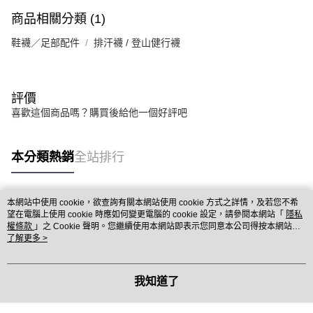
商品相關分類 (1)
鞋襪／足部配件
排汗襪 / 登山健行襪
評價
喜歡這個商品嗎？購買後給他一個好評吧
本分類熱銷
全站排行
本網站中使用 cookie，欲查詢有關本網站使用 cookie 方式之詳情，及若您不希
熱門標籤
望在電腦上使用 cookie 時應如何變更電腦的 cookie 設定，請參閱本網站「
隱私
權條款
」之 Cookie 聲明。您繼續使用本網站即表示您同意本公司得按本網站使
用條款之 Cookie 聲明使用 cookie。
了解更多 >
我知道了