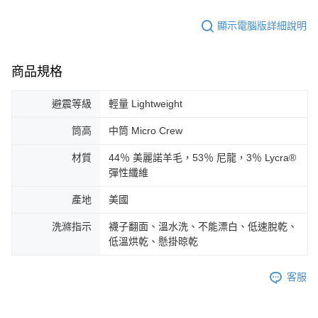
顯示電腦版詳細說明
商品規格
避震等級
輕量 Lightweight
筒高
中筒 Micro Crew
材質
44％ 美麗諾羊毛，53％ 尼龍，3％ Lycra®
彈性纖維
產地
美國
洗滌指示
襪子翻面、溫水洗、不能漂白、低速脫乾、
低溫烘乾、懸掛晾乾
客服