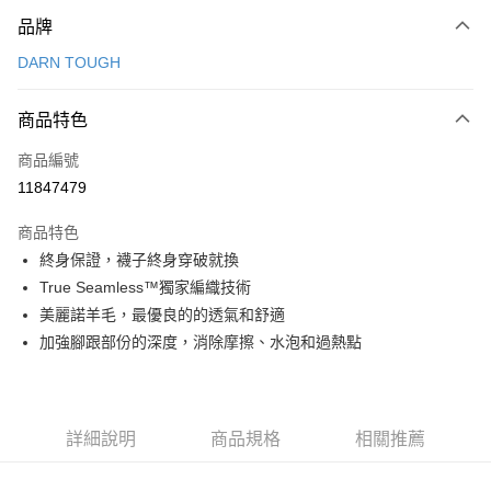
付款方式
品牌
信用卡一次付款
DARN TOUGH
信用卡分期付款
3 期 0 利率 每期
NT$346
21家銀行
商品特色
合作金庫商業銀行
第一商業銀行
超商取貨付款
商品編號
華南商業銀行
彰化商業銀行
11847479
LINE Pay
上海商業儲蓄銀行
台北富邦商業銀行
國泰世華商業銀行
兆豐國際商業銀行
商品特色
Apple Pay
臺灣中小企業銀行
台中商業銀行
終身保證，襪子終身穿破就換
匯豐（台灣）商業銀行
華泰商業銀行
ATM付款
True Seamless™獨家編織技術
聯邦商業銀行
遠東國際商業銀行
元大商業銀行
永豐商業銀行
美麗諾羊毛，最優良的的透氣和舒適
運送方式
玉山商業銀行
星展（台灣）商業銀行
加強腳跟部份的深度，消除摩擦、水泡和過熱點
台新國際商業銀行
中國信託商業銀行
全家取貨付款
台灣樂天信用卡公司
每筆NT$60，滿NT$490(含以上)免運費
付款後全家取貨
詳細說明
商品規格
相關推薦
每筆NT$60，滿NT$490(含以上)免運費