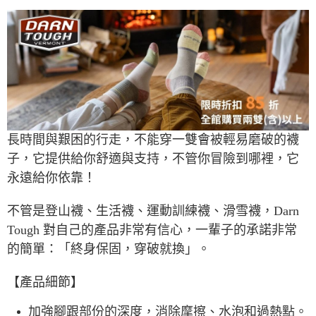
7-11取貨付款
每筆NT$60，滿NT$490(含以上)免運費
付款後7-11取貨
每筆NT$60，滿NT$490(含以上)免運費
宅配
每筆NT$80，滿NT$490(含以上)免運費
長時間與艱困的行走，不能穿一雙會被輕易磨破的襪
離島宅配
子，它提供給你舒適與支持，不管你冒險到哪裡，它
每筆NT$80，滿NT$490(含以上)免運費
永遠給你依靠！
付款後門市自取
不管是登山襪、生活襪、運動訓練襪、滑雪襪，Darn
免運費
Tough 對自己的產品非常有信心，一輩子的承諾非常
順豐貨運海外配送(運費買家自付，順豐交貨並收取運費)
查看運費
的簡單：「終身保固，穿破就換」。
【產品細節】
加強腳跟部份的深度，消除摩擦、水泡和過熱點。