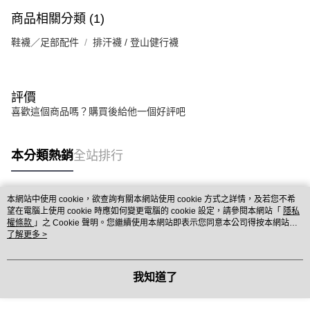
商品相關分類 (1)
鞋襪／足部配件
排汗襪 / 登山健行襪
評價
喜歡這個商品嗎？購買後給他一個好評吧
本分類熱銷
全站排行
本網站中使用 cookie，欲查詢有關本網站使用 cookie 方式之詳情，及若您不希
熱門標籤
望在電腦上使用 cookie 時應如何變更電腦的 cookie 設定，請參閱本網站「
隱私
權條款
」之 Cookie 聲明。您繼續使用本網站即表示您同意本公司得按本網站使
用條款之 Cookie 聲明使用 cookie。
了解更多 >
我知道了