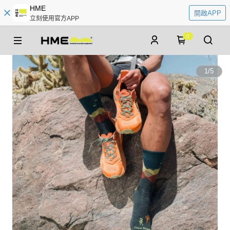
HME
開啟APP
立刻使用官方APP
0
1
/
5