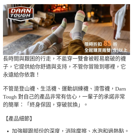
7-11取貨付款
每筆NT$60，滿NT$490(含以上)免運費
付款後7-11取貨
每筆NT$60，滿NT$490(含以上)免運費
宅配
每筆NT$80，滿NT$490(含以上)免運費
長時間與艱困的行走，不能穿一雙會被輕易磨破的襪
離島宅配
子，它提供給你舒適與支持，不管你冒險到哪裡，它
每筆NT$80，滿NT$490(含以上)免運費
永遠給你依靠！
付款後門市自取
不管是登山襪、生活襪、運動訓練襪、滑雪襪，Darn
免運費
Tough 對自己的產品非常有信心，一輩子的承諾非常
順豐貨運海外配送(運費買家自付，順豐交貨並收取運費)
查看運費
的簡單：「終身保固，穿破就換」。
【產品細節】
加強腳跟部份的深度，消除摩擦、水泡和過熱點。