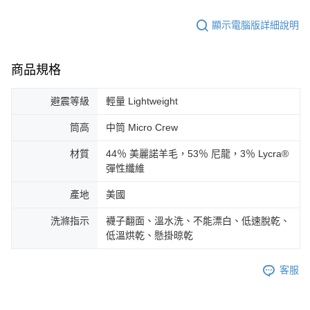
顯示電腦版詳細說明
商品規格
避震等級
輕量 Lightweight
筒高
中筒 Micro Crew
材質
44％ 美麗諾羊毛，53％ 尼龍，3％ Lycra®
彈性纖維
產地
美國
洗滌指示
襪子翻面、溫水洗、不能漂白、低速脫乾、
低溫烘乾、懸掛晾乾
客服