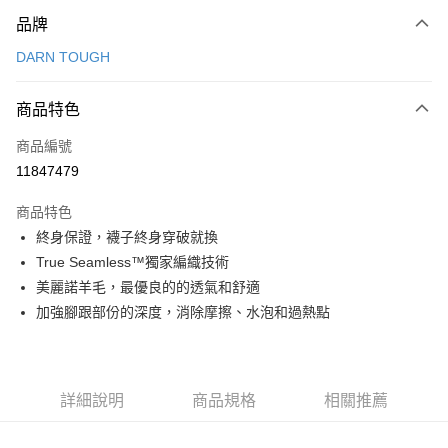
付款方式
品牌
信用卡一次付款
DARN TOUGH
信用卡分期付款
3 期 0 利率 每期
NT$346
21家銀行
商品特色
合作金庫商業銀行
第一商業銀行
超商取貨付款
商品編號
華南商業銀行
彰化商業銀行
11847479
LINE Pay
上海商業儲蓄銀行
台北富邦商業銀行
國泰世華商業銀行
兆豐國際商業銀行
商品特色
Apple Pay
臺灣中小企業銀行
台中商業銀行
終身保證，襪子終身穿破就換
匯豐（台灣）商業銀行
華泰商業銀行
ATM付款
True Seamless™獨家編織技術
聯邦商業銀行
遠東國際商業銀行
元大商業銀行
永豐商業銀行
美麗諾羊毛，最優良的的透氣和舒適
運送方式
玉山商業銀行
星展（台灣）商業銀行
加強腳跟部份的深度，消除摩擦、水泡和過熱點
台新國際商業銀行
中國信託商業銀行
全家取貨付款
台灣樂天信用卡公司
每筆NT$60，滿NT$490(含以上)免運費
付款後全家取貨
詳細說明
商品規格
相關推薦
每筆NT$60，滿NT$490(含以上)免運費