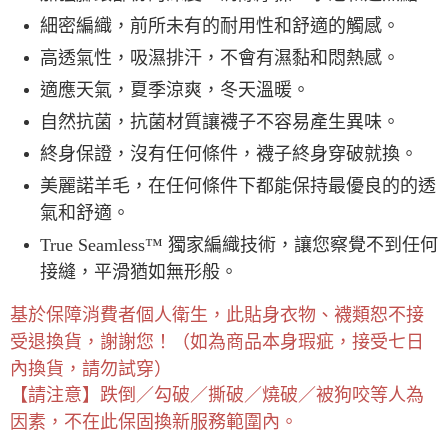
細密編織，前所未有的耐用性和舒適的觸感。
高透氣性，吸濕排汗，不會有濕黏和悶熱感。
適應天氣，夏季涼爽，冬天溫暖。
自然抗菌，抗菌材質讓襪子不容易產生異味。
終身保證，沒有任何條件，襪子終身穿破就換。
美麗諾羊毛，在任何條件下都能保持最優良的的透
氣和舒適。
True Seamless™ 獨家編織技術，讓您察覺不到任何
接縫，平滑猶如無形般。
基於保障消費者個人衛生，此貼身衣物、襪類恕不接
受退換貨，謝謝您！（如為商品本身瑕疵，接受七日
內換貨，請勿試穿）
【請注意】跌倒／勾破／撕破／燒破／被狗咬等人為
因素，不在此保固換新服務範圍內。