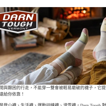
付款後7-1
每筆NT$6
宅配
每筆NT$8
離島宅配
每筆NT$8
付款後門
免運費
順豐貨運海
間與艱困的行走，不能穿一雙會被輕易磨破的襪子，它提
遠給你依靠！
是登山襪、生活襪、運動訓練襪、滑雪襪，Darn Toug