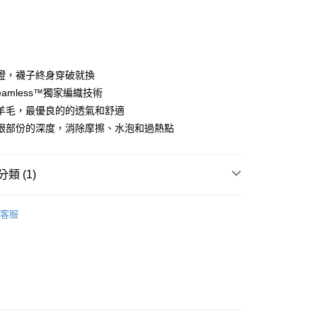
0 利率 每期
NT$333
21家銀行
庫商業銀行
第一商業銀行
付款
業銀行
彰化商業銀行
業儲蓄銀行
台北富邦商業銀行
華商業銀行
兆豐國際商業銀行
證，襪子終身穿破就換
小企業銀行
台中商業銀行
 Seamless™獨家編織技術
台灣）商業銀行
華泰商業銀行
羊毛，最優良的的透氣和舒適
業銀行
遠東國際商業銀行
跟部份的深度，消除摩擦、水泡和過熱點
業銀行
永豐商業銀行
業銀行
星展（台灣）商業銀行
際商業銀行
中國信託商業銀行
類 (1)
天信用卡公司
付款
0，滿NT$490(含以上)免運費
部配件
排汗襪 / 登山健行襪
客服
家取貨
0，滿NT$490(含以上)免運費
付款
0，滿NT$490(含以上)免運費