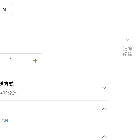
M
清除
紀錄
送方式
490免運
次付款
UGH
期付款