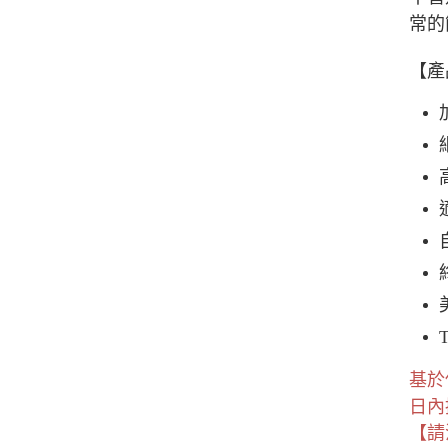
常的
【產
基於
日內
【請