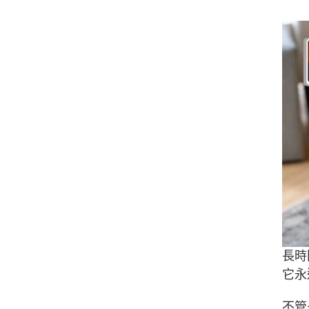
長時
它永
不管