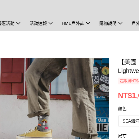
優惠活動
活動速報
HME戶外誌
購物說明
戶
【美國 D
Light
超取滿NT$
NT$1,
顏色
SEA海
尺寸