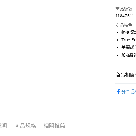
3 期 
商品編號
合作金
超商取貨
11847511
華南商
LINE Pay
上海商
商品特色
國泰世
終身保
Apple Pay
臺灣中
True
匯豐（
ATM付款
美麗諾
聯邦商
加強腳
元大商
玉山商
運送方式
台新國
商品相關分
台灣樂
全家取貨
每筆NT$6
鞋襪／足
分享
付款後全
每筆NT$6
7-11取貨
每筆NT$6
說明
商品規格
相關推薦