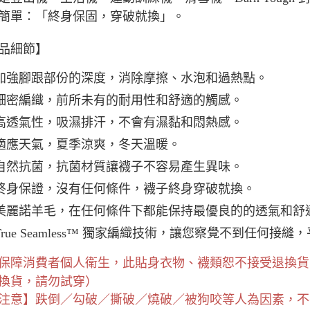
簡單：「終身保固，穿破就換」。
品細節】
加強腳跟部份的深度，消除摩擦、水泡和過熱點。
細密編織，前所未有的耐用性和舒適的觸感。
高透氣性，吸濕排汗，不會有濕黏和悶熱感。
適應天氣，夏季涼爽，冬天溫暖。
自然抗菌，抗菌材質讓襪子不容易產生異味。
終身保證，沒有任何條件，襪子終身穿破就換。
美麗諾羊毛，在任何條件下都能保持最優良的的透氣和舒
True Seamless™ 獨家編織技術，讓您察覺不到任何接
保障消費者個人衛生，此貼身衣物、襪類恕不接受退換貨
換貨，請勿試穿）
注意】跌倒／勾破／撕破／燒破／被狗咬等人為因素，不