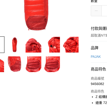
數量
付款與運
超取滿NT$
付款方式
品牌
信用卡一
PAJAK
信用卡分
商品特色
3 期 
商品編號
合作金
超商取貨
9456082
華南商
LINE Pay
上海商
商品特色
國泰世
Z 結構
Apple Pay
臺灣中
總重 7
匯豐（