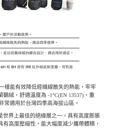
0，滿NT$490(含以上)免運費
市自取
但此結構一樣能有效降低經縫線散失的熱能，牢牢
質波蘭鵝絨，舒適溫度為 -1°C(EN 13537)，重
，也非常適用於台灣四季高海拔山區。
波蘭鵝絨是世界上最佳的絕緣層之一，具有高度膨脹
具有高度壓縮性，能大幅度減少攜帶體積，