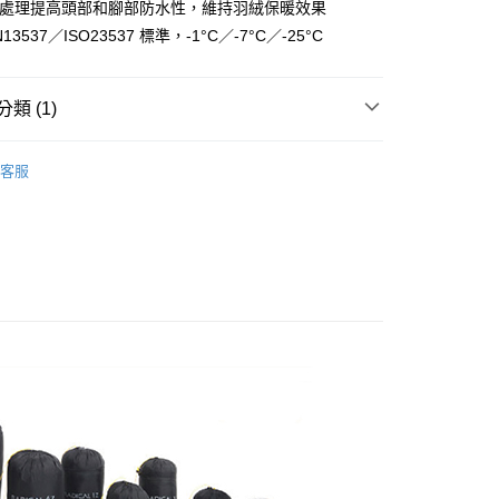
層處理提高頭部和腳部防水性，維持羽絨保暖效果
業銀行
遠東國際商業銀行
13537／ISO23537 標準，-1°C／-7°C／-25°C
業銀行
永豐商業銀行
業銀行
星展（台灣）商業銀行
際商業銀行
中國信託商業銀行
類 (1)
天信用卡公司
付款
0，滿NT$490(含以上)免運費
睡袋／睡袋內套／毛毯
客服
家取貨
0，滿NT$490(含以上)免運費
付款
0，滿NT$490(含以上)免運費
1取貨
0，滿NT$490(含以上)免運費
0，滿NT$490(含以上)免運費