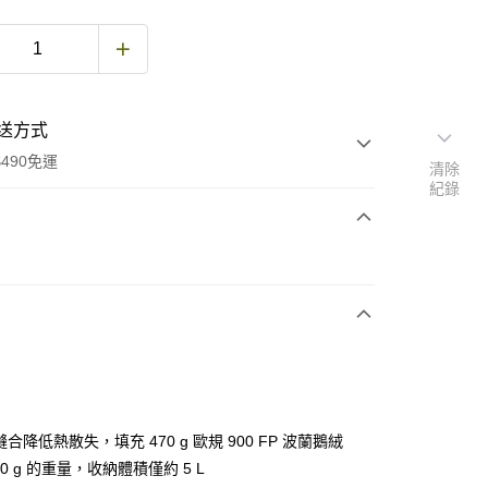
送方式
490免運
清除
紀錄
次付款
期付款
0 利率 每期
NT$6,000
21家銀行
庫商業銀行
第一商業銀行
付款
業銀行
彰化商業銀行
業儲蓄銀行
台北富邦商業銀行
華商業銀行
兆豐國際商業銀行
縫合降低熱散失，填充 470 g 歐規 900 FP 波蘭鵝絨
小企業銀行
台中商業銀行
20 g 的重量，收納體積僅約 5 L
台灣）商業銀行
華泰商業銀行