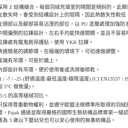
採用 Z 結構縫合，每個羽絨充填室的隔間是傾斜的，此
在散失時，會受到結構設計上的阻隔，因此熱散失性較低
在頭部以及腳部容易沾溼的部位，以 PU 塗層處理加強
中間偏側的拉鍊設計，左右手均能快速開關，並且不容易
拉鍊處有魔鬼氈保護貼，使用 YKK 拉鍊。
快速簡易的調節環，在極端的環境下，可迅速做調整。
尾端有吊環，可掛於牆上。
內部設計有吊環，便於使用後或洗滌後晾乾。
-1 / -7 / -25 (舒適溫度/最低溫度/極限溫度) [C] EN13
加 5°C 做衡量)。
95:5 的高等級絨羽比。
只採用尊重動物權利，並遵守歐盟法規標準所取得的羽絨
證，Pajak 通過並取得嚴格的國際生態紡織品標章第一級認證 ( Oeko-
級為 3 歲以下嬰幼兒也可以安心使用的無毒紡織品。