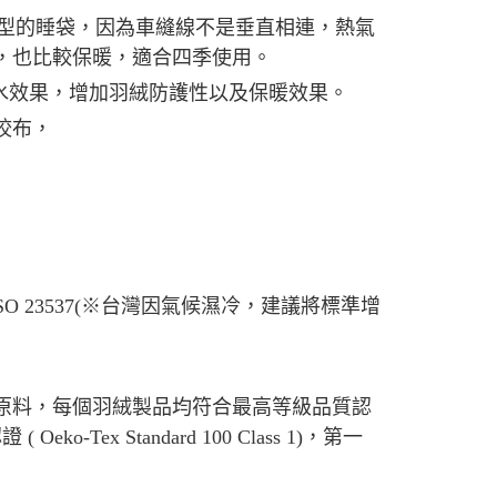
類型的睡袋，因為車縫線不是垂直相連，熱氣
，也比較保暖，適合四季使用。
防水效果，增加羽絨防護性以及保暖效果。
咬布，
537 / ISO 23537(※台灣因氣候濕冷，建議將標準增
原料，每個羽絨製品均符合最高等級品質認
Tex Standard 100 Class 1)，第一