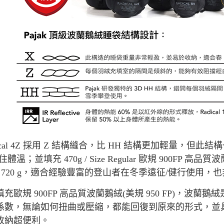
每筆NT$8
付款後門
免運費
dical 4Z 採用 Z 結構縫合，比 HH 結構更加輕量，
體溫；並填充 470g / Size Regular 歐規 900FP 高品
 720 g，適合經驗豐富的登山者在冬季遠征/健行使用
填充歐規 900FP 高品質波蘭鵝絨(美規 950 FP)，
係數，無論如何扭曲或壓縮，都能回復到原來的形式，並
收納超便利。