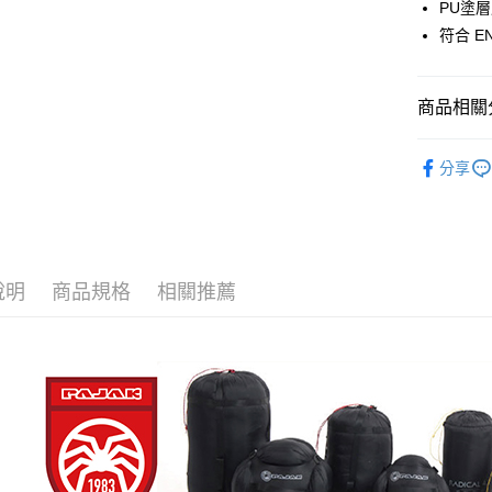
ATM付款
PU塗
聯邦商
符合 EN
元大商
玉山商
運送方式
台新國
商品相關分
台灣樂
全家取貨
每筆NT$6
野外的家
分享
付款後全
每筆NT$6
7-11取貨
每筆NT$6
說明
商品規格
相關推薦
付款後7-1
每筆NT$6
宅配
每筆NT$8
離島宅配