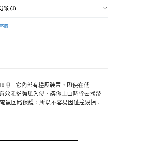
際商業銀行
中國信託商業銀行
類 (1)
天信用卡公司
付款
0，滿NT$490(含以上)免運費
瓦斯爐／汽化爐／酒精爐
客服
家取貨
0，滿NT$490(含以上)免運費
付款
0，滿NT$490(含以上)免運費
1取貨
0，滿NT$490(含以上)免運費
10吧！它內部有穩壓裝置，即使在低
能有效阻擋強風入侵，讓你上山時省去攜帶
0，滿NT$490(含以上)免運費
電氣回路保護，所以不容易因碰撞毀損，
0，滿NT$490(含以上)免運費
市自取