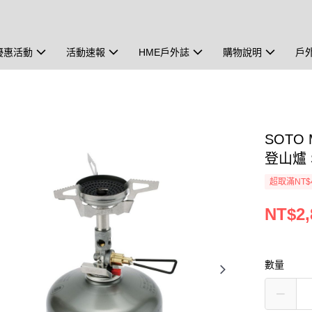
優惠活動
活動速報
HME戶外誌
購物說明
戶
SOTO M
登山爐 
超取滿NT$
NT$2,
數量