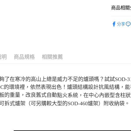
運送方式
台新國
商品相關分
台灣樂
全家取貨
每筆NT$6
戶外廚房
分享
付款後全
每筆NT$6
7-11取貨
每筆NT$6
說明
商品規格
相關推薦
付款後7-1
每筆NT$6
夠了在寒冷的高山上總是威力不足的爐頭嗎？試試SOD-3
宅配
5°C的環境裡，依然表現出色！爐頭結構設計抗風結構，
每筆NT$8
板的重量，改良舊式自動
點火系統，在中心內嵌型含柱狀
可拆式爐架（可另購較大型的SOD-460爐架）附收納袋。
離島宅配
每筆NT$8
付款後門