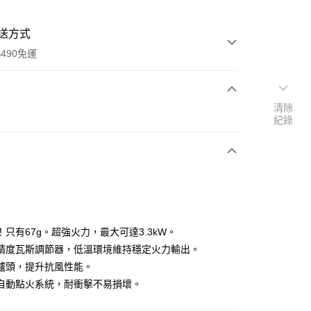
送方式
490免運
清除
次付款
紀錄
期付款
0 利率 每期
NT$963
21家銀行
庫商業銀行
第一商業銀行
付款
業銀行
彰化商業銀行
業儲蓄銀行
台北富邦商業銀行
華商業銀行
兆豐國際商業銀行
！只有67g。超強火力，最大可達3.3kW。
小企業銀行
台中商業銀行
精度瓦斯調節器，低溫環境維持穩定火力輸出。
台灣）商業銀行
華泰商業銀行
爐頭，提升抗風性能。
業銀行
遠東國際商業銀行
自動點火系統，耐衝擊不易損壞。
業銀行
永豐商業銀行
業銀行
星展（台灣）商業銀行