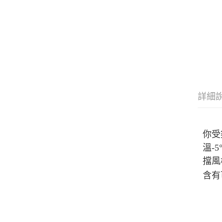
詳細
你受
溫-
擋風
含有