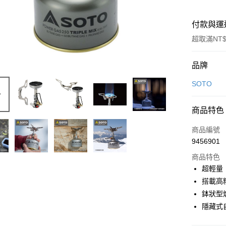
付款與運
超取滿NT$
付款方式
品牌
信用卡一
SOTO
信用卡分
商品特色
3 期 
商品編號
合作金
超商取貨
9456901
華南商
LINE Pay
上海商
商品特色
國泰世
超輕量
Apple Pay
臺灣中
搭載高
匯豐（
ATM付款
鉢狀型
聯邦商
隱藏式
元大商
玉山商