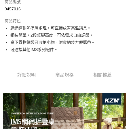
超商取貨付款
商品編號
華南商業銀行
彰化商業銀行
9457016
LINE Pay
上海商業儲蓄銀行
台北富邦商業銀行
國泰世華商業銀行
兆豐國際商業銀行
商品特色
Apple Pay
臺灣中小企業銀行
台中商業銀行
鋼網經耐熱塗層處理，可直接放置高溫鍋具。
匯豐（台灣）商業銀行
華泰商業銀行
ATM付款
組裝簡單，2段桌腳高度，可依需求自由調節。
聯邦商業銀行
遠東國際商業銀行
元大商業銀行
永豐商業銀行
桌下置物網袋可收納小物，附收納袋方便攜帶。
運送方式
玉山商業銀行
星展（台灣）商業銀行
可連接其他IMS系列配件。
台新國際商業銀行
中國信託商業銀行
全家取貨付款
台灣樂天信用卡公司
每筆NT$60，滿NT$490(含以上)免運費
付款後全家取貨
詳細說明
商品規格
相關推薦
每筆NT$60，滿NT$490(含以上)免運費
7-11取貨付款
每筆NT$60，滿NT$490(含以上)免運費
付款後7-11取貨
每筆NT$60，滿NT$490(含以上)免運費