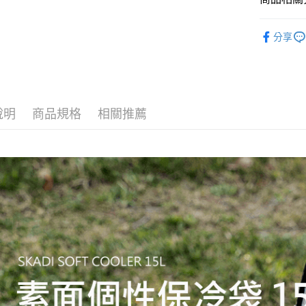
台灣樂
全家取貨
每筆NT$6
露營傢俱
分享
付款後全
每筆NT$6
7-11取貨
每筆NT$6
說明
商品規格
相關推薦
付款後7-1
每筆NT$6
宅配
每筆NT$8
離島宅配
每筆NT$8
付款後門
免運費