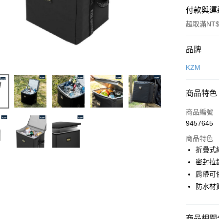
付款與運
超取滿NT$
付款方式
品牌
信用卡一
KZM
信用卡分
商品特色
3 期 
商品編號
合作金
超商取貨
9457645
華南商
LINE Pay
上海商
商品特色
國泰世
折疊式
Apple Pay
臺灣中
密封拉
匯豐（
ATM付款
肩帶可
聯邦商
防水材
元大商
玉山商
運送方式
台新國
商品相關分