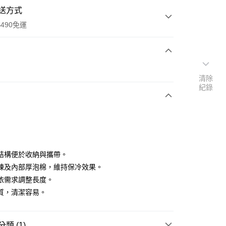
送方式
490免運
次付款
清除
紀錄
期付款
0 利率 每期
NT$263
21家銀行
庫商業銀行
第一商業銀行
付款
業銀行
彰化商業銀行
業儲蓄銀行
台北富邦商業銀行
華商業銀行
兆豐國際商業銀行
結構便於收納與攜帶。
小企業銀行
台中商業銀行
鍊及內部厚泡棉，維持保冷效果。
台灣）商業銀行
華泰商業銀行
依需求調整長度。
業銀行
遠東國際商業銀行
質，清潔容易。
業銀行
永豐商業銀行
業銀行
星展（台灣）商業銀行
際商業銀行
中國信託商業銀行
類 (1)