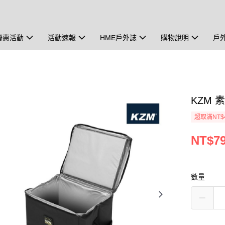
優惠活動
活動速報
HME戶外誌
購物說明
戶
KZM 
超取滿NT$
NT$7
數量