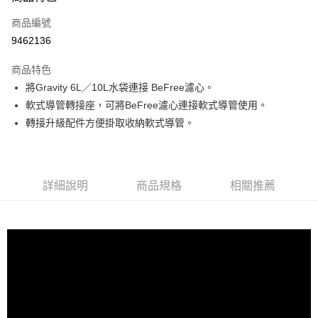
合作金庫商業銀行
第一商業銀行
超商取貨付款
商品編號
華南商業銀行
彰化商業銀行
9462136
LINE Pay
上海商業儲蓄銀行
台北富邦商業銀行
國泰世華商業銀行
兆豐國際商業銀行
商品特色
Apple Pay
臺灣中小企業銀行
台中商業銀行
將Gravity 6L／10L水袋連接 BeFree濾心。
匯豐（台灣）商業銀行
華泰商業銀行
ATM付款
軟式導管轉接座，可將BeFree濾心連接軟式導管使用。
聯邦商業銀行
遠東國際商業銀行
元大商業銀行
永豐商業銀行
轉接升級配件方便掛取收納軟式導管。
運送方式
玉山商業銀行
星展（台灣）商業銀行
台新國際商業銀行
中國信託商業銀行
全家取貨付款
台灣樂天信用卡公司
每筆NT$60，滿NT$490(含以上)免運費
詳細說明
商品規格
相關推薦
付款後全家取貨
每筆NT$60，滿NT$490(含以上)免運費
7-11取貨付款
每筆NT$60，滿NT$490(含以上)免運費
付款後7-11取貨
每筆NT$60，滿NT$490(含以上)免運費