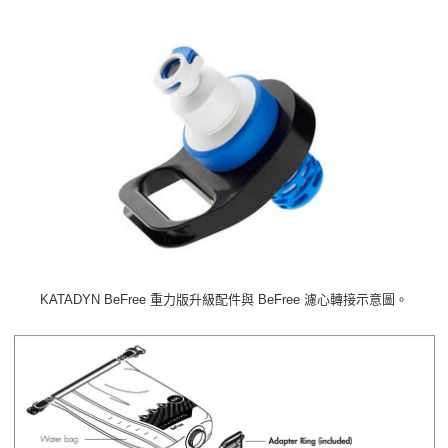
KATADYN BeFree 重力版升級配件與 BeFree 濾心轉接示意圖。