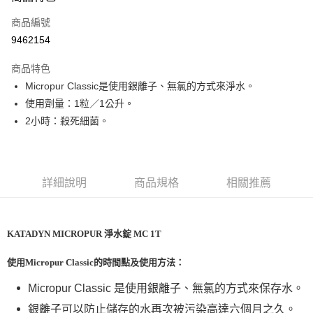
合作金庫商業銀行
第一商業銀行
超商取貨付款
商品編號
華南商業銀行
彰化商業銀行
9462154
LINE Pay
上海商業儲蓄銀行
台北富邦商業銀行
國泰世華商業銀行
兆豐國際商業銀行
商品特色
Apple Pay
臺灣中小企業銀行
台中商業銀行
Micropur Classic是使用銀離子、無氯的方式來淨水。
匯豐（台灣）商業銀行
華泰商業銀行
ATM付款
使用劑量：1粒／1公升。
聯邦商業銀行
遠東國際商業銀行
元大商業銀行
永豐商業銀行
2小時：殺死細菌。
運送方式
玉山商業銀行
星展（台灣）商業銀行
台新國際商業銀行
中國信託商業銀行
全家取貨付款
台灣樂天信用卡公司
每筆NT$60，滿NT$490(含以上)免運費
詳細說明
商品規格
相關推薦
付款後全家取貨
每筆NT$60，滿NT$490(含以上)免運費
KATADYN MICROPUR 淨水錠 MC 1T
7-11取貨付款
使用Micropur Classic的時間點及使用方法：
每筆NT$60，滿NT$490(含以上)免運費
Micropur Classic 是使用銀離子、無氯的方式來保存水。
付款後7-11取貨
每筆NT$60，滿NT$490(含以上)免運費
銀離子可以防止儲存的水再次被污染高達六個月之久。