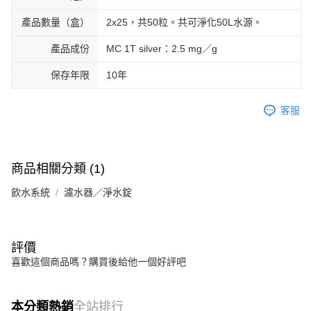
產品數量（盒）
2x25，共50粒。共可淨化50L水源。
產品成份
MC 1T silver：2.5 mg／g
保存年限
10年
客服
商品相關分類 (1)
飲水系統
濾水器／淨水錠
評價
喜歡這個商品嗎？購買後給他一個好評吧
本分類熱銷
全站排行