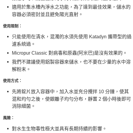
適用於集水槽內淨水之功能，為了達到最佳效果，儲水的
宅配
容器必須密封並且避免陽光直射。
每筆NT$80，滿NT$490(含以上)免運費
使用限制：
離島宅配
每筆NT$80，滿NT$490(含以上)免運費
只能使用在清水，混濁的水須先使用 Katadyn 攜帶型的過
濾系統過。
付款後門市自取
Micropur Classic 對病毒和原蟲(阿米巴)是沒有效果的。
免運費
我們不建議使用鋁製容器來儲水，也不要在少量的水中溶
解粉末。
使用方式：
先將錠片放入容器中，加入水並充分攪拌 10 分鐘，使其
混和均勻之後，使銀離子均勻分布，靜置 2 個小時後即可
消除細菌。
風險：
對水生生物毒性極大並具有長期持續的影響。