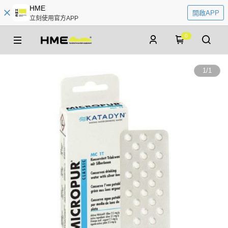
HME
開啟APP
立刻使用官方APP
0
1
/
1