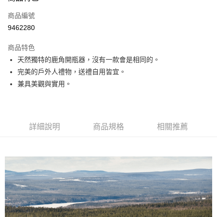
合作金庫商業銀行
第一商業銀行
超商取貨付款
商品編號
華南商業銀行
彰化商業銀行
9462280
LINE Pay
上海商業儲蓄銀行
台北富邦商業銀行
國泰世華商業銀行
兆豐國際商業銀行
商品特色
Apple Pay
臺灣中小企業銀行
台中商業銀行
天然獨特的鹿角開瓶器，沒有一款會是相同的。
匯豐（台灣）商業銀行
華泰商業銀行
ATM付款
完美的戶外人禮物，送禮自用皆宜。
聯邦商業銀行
遠東國際商業銀行
元大商業銀行
永豐商業銀行
兼具美觀與實用。
運送方式
玉山商業銀行
星展（台灣）商業銀行
台新國際商業銀行
中國信託商業銀行
全家取貨付款
台灣樂天信用卡公司
每筆NT$60，滿NT$490(含以上)免運費
詳細說明
商品規格
相關推薦
付款後全家取貨
每筆NT$60，滿NT$490(含以上)免運費
7-11取貨付款
每筆NT$60，滿NT$490(含以上)免運費
付款後7-11取貨
每筆NT$60，滿NT$490(含以上)免運費