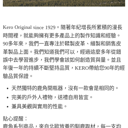
宅配
每筆NT$80，滿NT$490(含以上)免運費
Kero Original s
離島宅配
ince 1929。隨著年紀增長所累積的漫長
每筆NT$80，滿NT$490(含以上)免運費
時間裡，就能夠擁有更多產品上的製作知識和經驗。
90多年來，我們一直專注於鞣製皮革、縫製和銷售皮
付款後門市自取
革製品上面。我們知道我們可以，經過這麼多年從錯
免運費
誤中去學習進步，我們
學會該如何創造質與量。並且
年復一年的持續不斷堅持品質，KERO帶給您90年的經
驗品質保證。
天然獨特的鹿角開瓶器，沒有一款會是相同的。
完美的戶外人禮物，送禮自用皆宜。
兼具美觀與實用的性能。
貼心提醒：
鹿角系列商品，來自北歐放養的馴鹿取材，每一支均