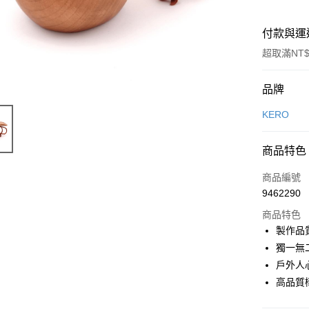
付款與運
超取滿NT$
付款方式
品牌
信用卡一
KERO
信用卡分
商品特色
3 期 
商品編號
合作金
超商取貨
9462290
華南商
LINE Pay
上海商
商品特色
國泰世
製作品
Apple Pay
臺灣中
獨一無
匯豐（
ATM付款
戶外人
聯邦商
高品質
元大商
玉山商