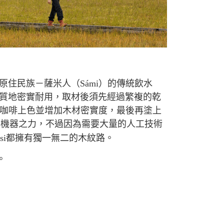
歐的原住民族－薩米人（Sámi）的傳統飲水
，樹瘤質地密實耐用，取材後須先經過繁複的乾
咖啡上色並增加木材密實度，最後再塗上
借助機器之力，不過因為需要大量的人工技術
uksi都擁有獨一無二的木紋路。
。