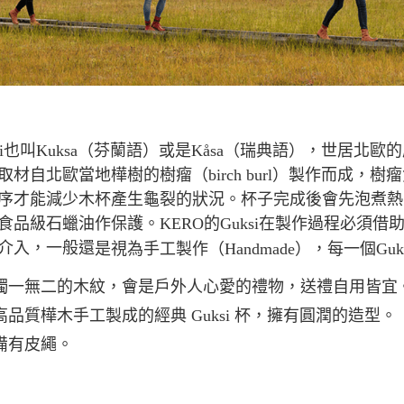
免運費
ksi也叫Kuksa（芬蘭語）或是Kåsa（瑞典語），世居北
取材自北歐當地樺樹的樹瘤（birch burl）製作而成
序才能減少木杯產生龜裂的狀況。杯子完成後會先泡煮熱
食品級石蠟油作保護。KERO的Guksi在製作過程必須
介入，一般還
是視為手工製作（Handmade），每一個G
獨一無二的木紋，會是戶外人心愛的禮物，送禮自用皆宜
高品質樺木手工製成的經典 Guksi 杯，擁有圓潤的造型。
備有皮繩。