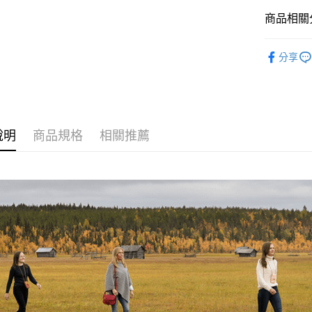
運送方式
台新國
商品相關分
台灣樂
全家取貨
每筆NT$6
戶外廚房
分享
付款後全
每筆NT$6
7-11取貨
每筆NT$6
說明
商品規格
相關推薦
付款後7-1
每筆NT$6
宅配
每筆NT$8
離島宅配
每筆NT$8
付款後門