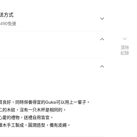
送方式
490免運
清除
次付款
紀錄
期付款
0 利率 每期
NT$686
21家銀行
庫商業銀行
第一商業銀行
付款
業銀行
彰化商業銀行
業儲蓄銀行
台北富邦商業銀行
華商業銀行
兆豐國際商業銀行
質良好，同時保養得宜的Guksi可以用上一輩子。
小企業銀行
台中商業銀行
二的木紋，沒有一只木杯是相同的。
台灣）商業銀行
華泰商業銀行
心愛的禮物，送禮自用皆宜。
業銀行
遠東國際商業銀行
樺木手工製成，圓潤造型，備有皮繩。
業銀行
永豐商業銀行
業銀行
星展（台灣）商業銀行