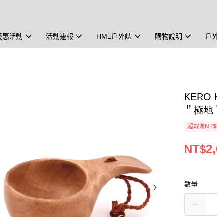
優惠活動
活動速報
HME戶外誌
購物說明
戶
KERO
＂極地＂ 
超取滿NT$
NT$2,
數量