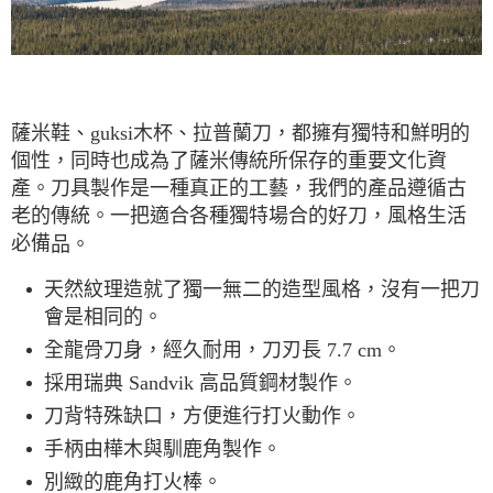
宅配
每筆NT$80，滿NT$490(含以上)免運費
離島宅配
薩米鞋、guksi木杯、拉普蘭刀，都擁有獨特和鮮明的
每筆NT$80，滿NT$490(含以上)免運費
個性，同時也成為了薩米傳統所保存的重要文化資
付款後門市自取
產。刀具製作是一種真正的工藝，我們的產品遵循古
免運費
老的傳統。一把適合各種獨特場合的好刀，風格生活
必備
品。
天然紋理造就了獨一無二的造型風格，沒有一把刀
會是相同的。
全龍骨刀身，經久耐用，刀刃長 7.7 cm。
採用瑞典 Sandvik 高品質鋼材製作。
刀背特殊缺口，方便進行打火動作。
手柄由樺木與馴鹿角製作。
別緻的鹿角打火棒。