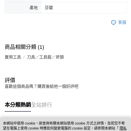
產地
芬蘭
客服
商品相關分類 (1)
實用工具
刀具／工具鉗／斧頭
評價
喜歡這個商品嗎？購買後給他一個好評吧
本分類熱銷
全站排行
本網站中使用 cookie，欲查詢有關本網站使用 cookie 方式之詳情，及若您不希
熱門標籤
望在電腦上使用 cookie 時應如何變更電腦的 cookie 設定，請參閱本網站「
隱私