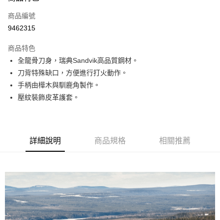
合作金庫商業銀行
第一商業銀行
超商取貨付款
商品編號
華南商業銀行
彰化商業銀行
9462315
LINE Pay
上海商業儲蓄銀行
台北富邦商業銀行
國泰世華商業銀行
兆豐國際商業銀行
商品特色
Apple Pay
臺灣中小企業銀行
台中商業銀行
全龍骨刀身，瑞典Sandvik高品質鋼材。
匯豐（台灣）商業銀行
華泰商業銀行
ATM付款
刀背特殊缺口，方便進行打火動作。
聯邦商業銀行
遠東國際商業銀行
元大商業銀行
永豐商業銀行
手柄由樺木與馴鹿角製作。
運送方式
玉山商業銀行
星展（台灣）商業銀行
壓紋裝飾皮革護套。
台新國際商業銀行
中國信託商業銀行
全家取貨付款
台灣樂天信用卡公司
每筆NT$60，滿NT$490(含以上)免運費
付款後全家取貨
詳細說明
商品規格
相關推薦
每筆NT$60，滿NT$490(含以上)免運費
7-11取貨付款
每筆NT$60，滿NT$490(含以上)免運費
付款後7-11取貨
每筆NT$60，滿NT$490(含以上)免運費