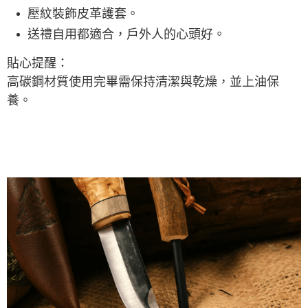
壓紋裝飾皮革護套。
送禮自用都適合，戶外人的心頭好。
貼心提醒：
高碳鋼材質使用完畢需保持清潔與乾燥，並上油保
養。