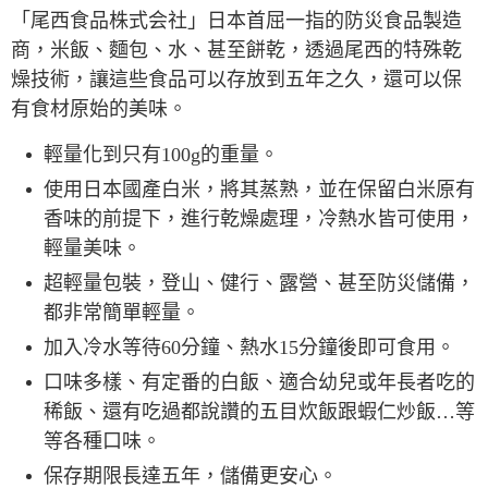
7-11取貨付款
「尾西食品株式会社」日本首屈一指的防災食品製造
每筆NT$60，滿NT$490(含以上)免運費
商，米飯、麵包、水、甚至餅乾，透過尾西的特殊乾
付款後7-11取貨
燥技術，讓這些食品可以存放到五年之久，還可以保
每筆NT$60，滿NT$490(含以上)免運費
有食材原始的美味。
宅配
輕量化到只有100g的重量。
每筆NT$80，滿NT$490(含以上)免運費
使用日本國產白米，將其蒸熟，並在保留白米原有
離島宅配
香味的前提下，進行乾燥處理，冷熱水皆可使用，
每筆NT$80，滿NT$490(含以上)免運費
輕量美味。
超輕量包裝，登山、健行、露營、甚至防災儲備，
付款後門市自取
都非常簡單輕量。
免運費
加入冷水等待60分鐘、熱水15分鐘後即可食用。
口味多樣、有定番的白飯、適合幼兒或年長者吃的
稀飯、還有吃過都說讚的五目炊飯跟蝦仁炒飯…等
等各種口味。
保存期限長達五年，儲備更安心。