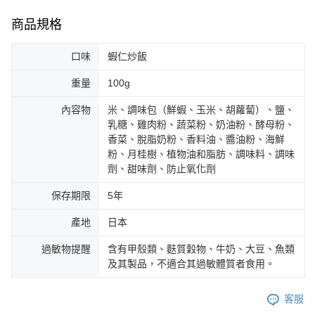
商品規格
口味
蝦仁炒飯
重量
100g
內容物
米、調味包（鮮蝦、玉米、胡蘿蔔）、鹽、
乳糖、雞肉粉、蔬菜粉、奶油粉、酵母粉、
香菜、脫脂奶粉、香料油、醬油粉、海鮮
粉、月桂樹、植物油和脂肪、調味料、調味
劑、甜味劑、防止氧化劑
保存期限
5年
產地
日本
過敏物提醒
含有甲殼類、麩質穀物、牛奶、大豆、魚類
及其製品，不適合其過敏體質者食用。
客服