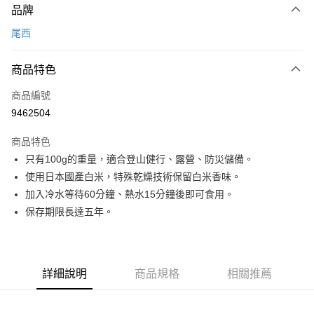
品牌
信用卡一次付款
尾西
信用卡分期付款
3 期 0 利率 每期
NT$55
21家銀行
商品特色
合作金庫商業銀行
第一商業銀行
超商取貨付款
商品編號
華南商業銀行
彰化商業銀行
9462504
LINE Pay
上海商業儲蓄銀行
台北富邦商業銀行
國泰世華商業銀行
兆豐國際商業銀行
商品特色
Apple Pay
臺灣中小企業銀行
台中商業銀行
只有100g的重量，適合登山健行、露營、防災儲備。
匯豐（台灣）商業銀行
華泰商業銀行
ATM付款
使用日本國產白米，特殊乾燥技術保留白米香味。
聯邦商業銀行
遠東國際商業銀行
元大商業銀行
永豐商業銀行
加入冷水等待60分鐘、熱水15分鐘後即可食用。
運送方式
玉山商業銀行
星展（台灣）商業銀行
保存期限長達五年。
台新國際商業銀行
中國信託商業銀行
全家取貨付款
台灣樂天信用卡公司
每筆NT$60，滿NT$490(含以上)免運費
付款後全家取貨
詳細說明
商品規格
相關推薦
每筆NT$60，滿NT$490(含以上)免運費