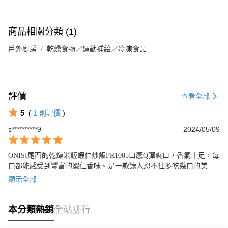
商品相關分類 (1)
戶外廚房
乾燥食物／運動補給／冷凍食品
評價
查看全部
5
(
1
則評價
)
s**********9
2024/05/09
ONISI尾西的乾燥米飯蝦仁炒飯FR1005口感Q彈爽口，香氣十足，每
口都能感受到豐富的蝦仁香味。是一款讓人忍不住多吃幾口的美味
經典料理。值得推薦的好商品！
顯示全部
本分類熱銷
全站排行