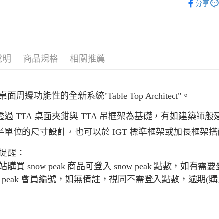
運送方式
分享
台新國
台灣樂
全家取貨
每筆NT$6
付款後全
說明
商品規格
相關推薦
每筆NT$6
7-11取貨
每筆NT$6
面周邊功能性的全新系統"Table Top Architect"。
付款後7-1
透過 TTA 桌面夾鉗與 TTA 吊框架為基礎，有如建築師
每筆NT$6
半單位的尺寸設計，也可以於 IGT 標準框架或加長框架
宅配
提醒：
每筆NT$8
站購買 snow peak 商品可登入 snow peak 點數
離島宅配
ow peak 會員編號，如無備註，視同不需登入點數，逾期(
每筆NT$8
付款後門