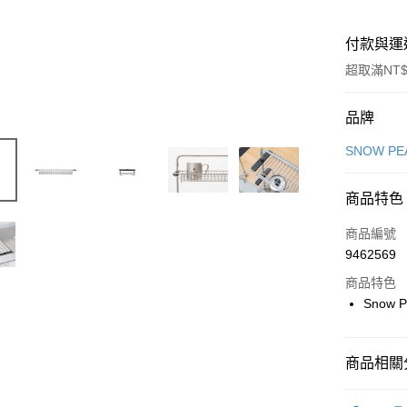
付款與運
超取滿NT$
付款方式
品牌
信用卡一
SNOW PE
信用卡分
商品特色
3 期 
商品編號
合作金
超商取貨
9462569
華南商
LINE Pay
上海商
商品特色
國泰世
Snow 
Apple Pay
臺灣中
匯豐（
ATM付款
聯邦商
商品相關分
元大商
玉山商
露營傢俱