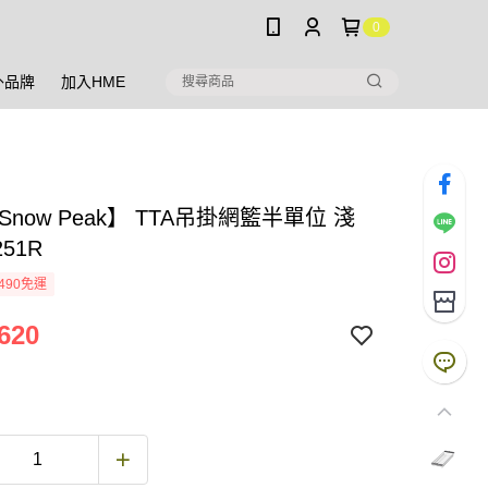
0
外品牌
加入HME
Snow Peak】 TTA吊掛網籃半單位 淺
251R
490免運
620