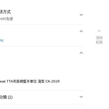
送方式
490免運
清除
次付款
AK
紀錄
期付款
0 利率 每期
NT$540
21家銀行
庫商業銀行
第一商業銀行
付款
業銀行
彰化商業銀行
業儲蓄銀行
台北富邦商業銀行
華商業銀行
兆豐國際商業銀行
Peak TTA吊掛網籃半單位 淺型 CK-251R
小企業銀行
台中商業銀行
台灣）商業銀行
華泰商業銀行
業銀行
遠東國際商業銀行
類 (1)
業銀行
永豐商業銀行
業銀行
星展（台灣）商業銀行
／家電
桌子