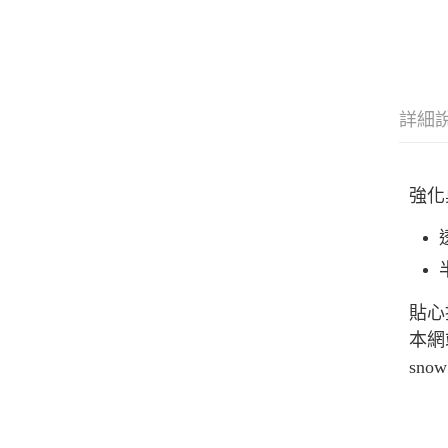
詳細
強化桌
貼心
本網
sn