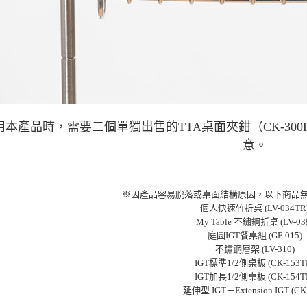
用本產品時，需要二個單獨出售的TTA桌面夾鉗（CK-300R）
意。
※因產品容易脫落或桌面結構原因，以下商品無
個人快速竹折桌 (LV-034TR
My Table 不鏽鋼折桌 (LV-03
庭園IGT餐桌組 (GF-015)
不鏽鋼層架 (LV-310)
IGT標準1/2側桌板 (CK-153T
IGT加長1/2側桌板 (CK-154T
延伸型 IGT－Extension IGT (CK