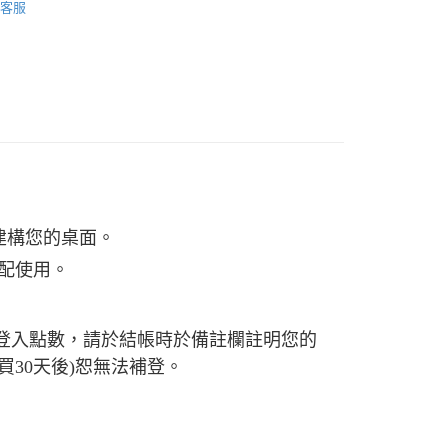
客服
際商業銀行
中國信託商業銀行
天信用卡公司
付款
0，滿NT$490(含以上)免運費
家取貨
0，滿NT$490(含以上)免運費
付款
0，滿NT$490(含以上)免運費
1取貨
般建構您的桌面。
0，滿NT$490(含以上)免運費
搭配使用。
0，滿NT$490(含以上)免運費
，如有需要登入點數，請於結帳時於備註欄註明您的
購買30天後)恕無法補登。
0，滿NT$490(含以上)免運費
市自取