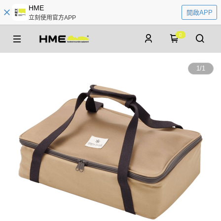
HME
開啟APP
立刻使用官方APP
0
1
/
1