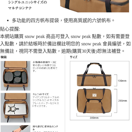
宅配
每筆NT$80，滿NT$490(含以上)免運費
多功能的四方帆布提袋，使用高質感的六號帆布。
離島宅配
貼心提醒:
每筆NT$80，滿NT$490(含以上)免運費
本網站購買 snow peak 商品可登入 snow peak 點數，如有需要登
入點數，
請於結帳時於備註欄註明您的 snow peak 會員編號，如
付款後門市自取
無備註，
視同不需登入點數，逾期(購買30天後)恕無法補登。
免運費