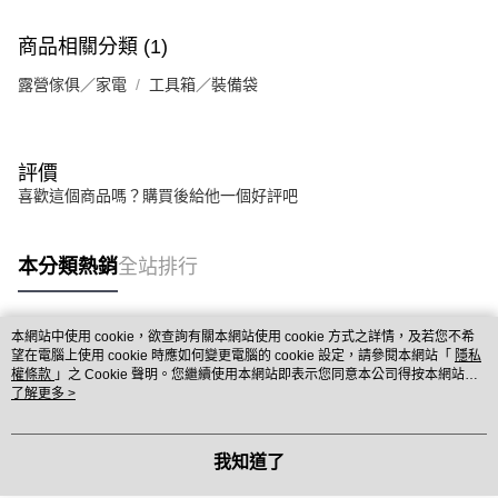
商品相關分類 (1)
露營傢俱／家電
工具箱／裝備袋
評價
喜歡這個商品嗎？購買後給他一個好評吧
本分類熱銷
全站排行
本網站中使用 cookie，欲查詢有關本網站使用 cookie 方式之詳情，及若您不希
熱門標籤
望在電腦上使用 cookie 時應如何變更電腦的 cookie 設定，請參閱本網站「
隱私
權條款
」之 Cookie 聲明。您繼續使用本網站即表示您同意本公司得按本網站使
用條款之 Cookie 聲明使用 cookie。
了解更多 >
我知道了