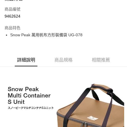
合作金庫商業銀行
第一商業銀行
超商取貨付款
商品編號
華南商業銀行
彰化商業銀行
9462624
LINE Pay
上海商業儲蓄銀行
台北富邦商業銀行
國泰世華商業銀行
兆豐國際商業銀行
商品特色
Apple Pay
臺灣中小企業銀行
台中商業銀行
Snow Peak 萬用帆布方形裝備袋 UG-078
匯豐（台灣）商業銀行
華泰商業銀行
ATM付款
聯邦商業銀行
遠東國際商業銀行
元大商業銀行
永豐商業銀行
運送方式
玉山商業銀行
星展（台灣）商業銀行
詳細說明
商品規格
相關推薦
台新國際商業銀行
中國信託商業銀行
全家取貨付款
台灣樂天信用卡公司
每筆NT$60，滿NT$490(含以上)免運費
付款後全家取貨
每筆NT$60，滿NT$490(含以上)免運費
7-11取貨付款
每筆NT$60，滿NT$490(含以上)免運費
付款後7-11取貨
每筆NT$60，滿NT$490(含以上)免運費