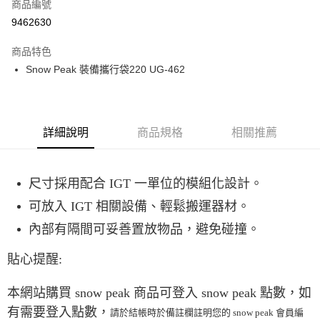
超商取貨付款
商品編號
華南商業銀行
彰化商業銀行
9462630
LINE Pay
上海商業儲蓄銀行
台北富邦商業銀行
國泰世華商業銀行
兆豐國際商業銀行
商品特色
Apple Pay
臺灣中小企業銀行
台中商業銀行
Snow Peak 裝備攜行袋220 UG-462
匯豐（台灣）商業銀行
華泰商業銀行
ATM付款
聯邦商業銀行
遠東國際商業銀行
元大商業銀行
永豐商業銀行
運送方式
玉山商業銀行
星展（台灣）商業銀行
詳細說明
商品規格
相關推薦
台新國際商業銀行
中國信託商業銀行
全家取貨付款
台灣樂天信用卡公司
每筆NT$60，滿NT$490(含以上)免運費
尺寸採用配合 IGT 一單位的模組化設計。
付款後全家取貨
每筆NT$60，滿NT$490(含以上)免運費
可放入 IGT 相關設備、輕鬆搬運器材。
內部有隔間可妥善置放物品，避免碰撞。
7-11取貨付款
每筆NT$60，滿NT$490(含以上)免運費
貼心提醒:
付款後7-11取貨
本網站購買 snow peak 商品可登入 snow peak 點數，如
每筆NT$60，滿NT$490(含以上)免運費
有需要登入點數，
請於結帳時於備註欄註明您的 snow peak 會員編