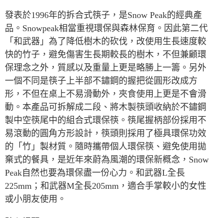
發表於1996年的拆合式筷子，是Snow Peak的經典產
宅配
品。Snowpeak相當重視環保與森林保育。因此第二代
每筆NT$80，滿NT$490(含以上)免運費
「和武器」為了降低樹木的砍伐，改使用生長速度較
離島宅配
快的竹子，避免傷害生長期較長的樹木，不但兼顧環
每筆NT$80，滿NT$490(含以上)免運費
保理念之外，質感以及重量上更是略勝上一籌。另外
付款後門市自取
一個不同是筷子上半部不鏽鋼的握把從圓形改成方
免運費
形，不但在桌上不易滑動外，夾食使用上更是不會滑
動。本產品可拆解成二段、將木製筷頭收納於不鏽鋼
製中空筷尾中的組合式環保筷。筷尾握柄部份採用不
易滾動的圓角方形設計，筷頭則採用了極具環保功效
的「竹」製材質。隨時攜帶個人環保筷、避免使用拋
棄式的餐具，是近年來蔚為風潮的環保新概念，Snow
Peak自然也要為環保盡一份心力。和武器L全長
225mm；和武器M全長205mm，適合手掌較小的女性
或小朋友使用。