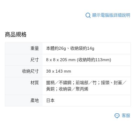
顯示電腦版詳細說明
商品規格
重量
本體約26g、收納袋約14g
尺寸
8 x 8 x 205 mm (收納時約113mm)
收納尺寸
38 x 143 mm
材質
握柄／不鏽鋼；前端部／竹；接頭、封蓋／
黃銅；收納袋／聚丙烯
產地
日本
客服