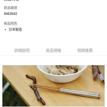
合作金庫商業銀行
第一商業銀行
超商取貨付款
商品編號
華南商業銀行
彰化商業銀行
9462642
LINE Pay
上海商業儲蓄銀行
台北富邦商業銀行
國泰世華商業銀行
兆豐國際商業銀行
商品特色
Apple Pay
臺灣中小企業銀行
台中商業銀行
日本製造
匯豐（台灣）商業銀行
華泰商業銀行
ATM付款
聯邦商業銀行
遠東國際商業銀行
元大商業銀行
永豐商業銀行
運送方式
玉山商業銀行
星展（台灣）商業銀行
詳細說明
商品規格
相關推薦
台新國際商業銀行
中國信託商業銀行
全家取貨付款
台灣樂天信用卡公司
每筆NT$60，滿NT$490(含以上)免運費
付款後全家取貨
每筆NT$60，滿NT$490(含以上)免運費
7-11取貨付款
每筆NT$60，滿NT$490(含以上)免運費
付款後7-11取貨
每筆NT$60，滿NT$490(含以上)免運費