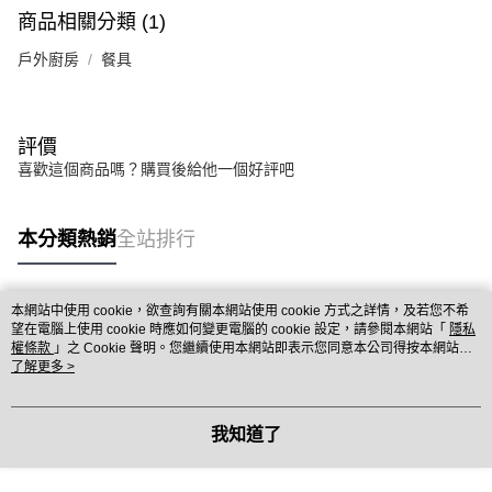
商品相關分類 (1)
戶外廚房
餐具
評價
喜歡這個商品嗎？購買後給他一個好評吧
本分類熱銷
全站排行
本網站中使用 cookie，欲查詢有關本網站使用 cookie 方式之詳情，及若您不希
熱門標籤
望在電腦上使用 cookie 時應如何變更電腦的 cookie 設定，請參閱本網站「
隱私
權條款
」之 Cookie 聲明。您繼續使用本網站即表示您同意本公司得按本網站使
用條款之 Cookie 聲明使用 cookie。
了解更多 >
我知道了