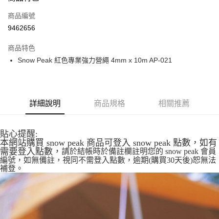
合作金庫商業銀行
第一商業銀行
超商取貨付款
商品編號
華南商業銀行
彰化商業銀行
9462656
LINE Pay
上海商業儲蓄銀行
台北富邦商業銀行
國泰世華商業銀行
兆豐國際商業銀行
商品特色
Apple Pay
臺灣中小企業銀行
台中商業銀行
Snow Peak 紅色專業強力營繩 4mm x 10m AP-021
匯豐（台灣）商業銀行
華泰商業銀行
ATM付款
聯邦商業銀行
遠東國際商業銀行
元大商業銀行
永豐商業銀行
運送方式
玉山商業銀行
星展（台灣）商業銀行
詳細說明
商品規格
相關推薦
台新國際商業銀行
中國信託商業銀行
全家取貨付款
台灣樂天信用卡公司
每筆NT$60，滿NT$490(含以上)免運費
貼心提醒:
付款後全家取貨
本網站購買 snow peak 商品可登入 snow peak 點數，如有
需要登入點數，
請於結帳時於備註欄註明您的 snow peak 會員
每筆NT$60，滿NT$490(含以上)免運費
編號，如無備註，
視同不需登入點數，逾期(購買30天後)恕無法
補登。
7-11取貨付款
每筆NT$60，滿NT$490(含以上)免運費
付款後7-11取貨
每筆NT$60，滿NT$490(含以上)免運費