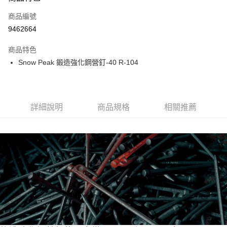
合作金庫商業銀行
第一商業銀行
超商取貨付款
商品編號
華南商業銀行
彰化商業銀行
9462664
LINE Pay
上海商業儲蓄銀行
台北富邦商業銀行
國泰世華商業銀行
兆豐國際商業銀行
商品特色
Apple Pay
臺灣中小企業銀行
台中商業銀行
Snow Peak 鍛造強化鋼營釘-40 R-104
匯豐（台灣）商業銀行
華泰商業銀行
ATM付款
聯邦商業銀行
遠東國際商業銀行
元大商業銀行
永豐商業銀行
運送方式
玉山商業銀行
星展（台灣）商業銀行
詳細說明
商品規格
相關推薦
台新國際商業銀行
中國信託商業銀行
全家取貨付款
台灣樂天信用卡公司
每筆NT$60，滿NT$490(含以上)免運費
付款後全家取貨
每筆NT$60，滿NT$490(含以上)免運費
7-11取貨付款
每筆NT$60，滿NT$490(含以上)免運費
付款後7-11取貨
每筆NT$60，滿NT$490(含以上)免運費