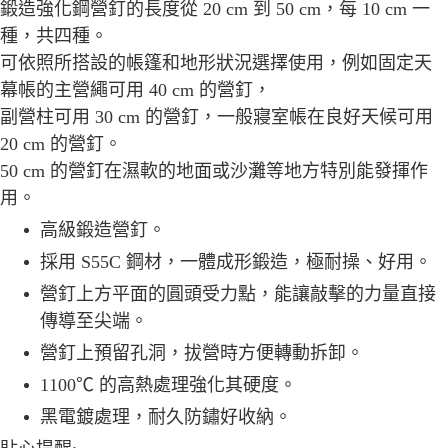
鍛造強化鋼營釘的長度從 20 cm 到 50 cm，每 10 cm 一
宅配
種，共四種。
每筆NT$80，滿NT$490(含以上)免運費
可依照所搭設的帳篷和地形狀況選擇使用，例如固定天
幕帳的主營繩可用 40 cm 的營釘，
離島宅配
副營柱可用 30 cm 的營釘，一般寢室帳在良好天候可用
每筆NT$80，滿NT$490(含以上)免運費
20 cm 的營釘。
付款後門市自取
50 cm 的營釘在濕軟的地面或沙灘等地方特別能發揮作
免運費
用。
高級鍛造營釘。
採用 S55C 鋼材，一體成形鍛造，極耐操、好用。
營釘上方平面的圓頭受力點，能讓敲擊的力量直接
傳導至尖端。
營釘上預留孔洞，拔營時方便轉動拆卸。
1100℃ 的高熱處理強化其硬度。
黑電鍍處理，耐久防鏽好收納。