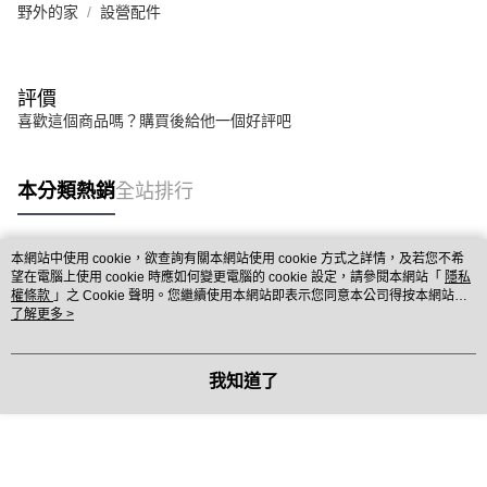
野外的家
設營配件
評價
喜歡這個商品嗎？購買後給他一個好評吧
本分類熱銷
全站排行
本網站中使用 cookie，欲查詢有關本網站使用 cookie 方式之詳情，及若您不希
熱門標籤
望在電腦上使用 cookie 時應如何變更電腦的 cookie 設定，請參閱本網站「
隱私
權條款
」之 Cookie 聲明。您繼續使用本網站即表示您同意本公司得按本網站使
用條款之 Cookie 聲明使用 cookie。
了解更多 >
我知道了