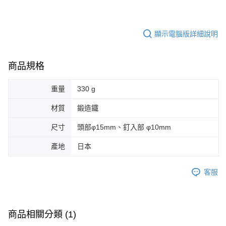
顯示電腦版詳細說明
商品規格
重量
330 g
材質
鍛造鐵
尺寸
頭部φ15mm、釘入部 φ10mm
產地
日本
客服
商品相關分類 (1)