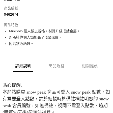
合作金庫商業銀行
第一商業銀行
超商取貨付款
商品編號
華南商業銀行
彰化商業銀行
9462674
LINE Pay
上海商業儲蓄銀行
台北富邦商業銀行
國泰世華商業銀行
兆豐國際商業銀行
商品特色
Apple Pay
臺灣中小企業銀行
台中商業銀行
MiniSolo 個人鍋之規格，材質升級成鈦金屬。
匯豐（台灣）商業銀行
華泰商業銀行
ATM付款
新版迷你個人鍋加高了淺鍋深度。
聯邦商業銀行
遠東國際商業銀行
元大商業銀行
永豐商業銀行
附網狀收納袋。
運送方式
玉山商業銀行
星展（台灣）商業銀行
台新國際商業銀行
中國信託商業銀行
全家取貨付款
台灣樂天信用卡公司
每筆NT$60，滿NT$490(含以上)免運費
詳細說明
商品規格
相關推薦
付款後全家取貨
每筆NT$60，滿NT$490(含以上)免運費
貼心提醒:
7-11取貨付款
本網站購買 snow peak 商品可登入 snow peak 點數，如
每筆NT$60，滿NT$490(含以上)免運費
有需要登入點數，請於結帳時於備註欄註明您的 snow
付款後7-11取貨
peak 會員編號，如無備註，視同不需登入點數，逾期
每筆NT$60，滿NT$490(含以上)免運費
(購買30天後)恕無法補登。