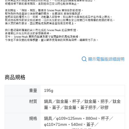
顯示電腦版詳細說明
商品規格
重量
195g
材質
鍋具／鈦金屬、杯子／鈦金屬、把手／鈦金
屬、蓋子／鈦金屬、蓋子把手／矽膠
規格
鍋具／φ109×125mm‧880ml、杯子／
φ110×71mm・540ml、蓋子／