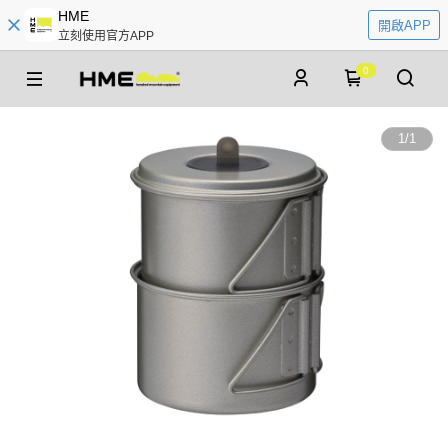
HME
開啟APP
立刻使用官方APP
0
1
/
1