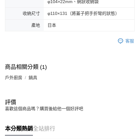
φ104×22mm、網狀收納袋
收納尺寸
φ110×131（將蓋子把手折彎的狀態）
產地
日本
客服
商品相關分類 (1)
戶外廚房
鍋具
評價
喜歡這個商品嗎？購買後給他一個好評吧
本分類熱銷
全站排行