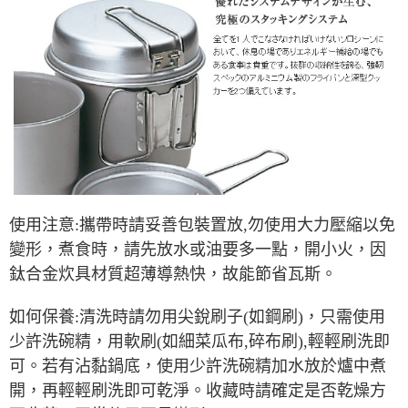
宅配
每筆NT$80，滿NT$490(含以上)免運費
離島宅配
每筆NT$80，滿NT$490(含以上)免運費
付款後門市自取
免運費
使用注意:攜帶時請妥善包裝置放,勿使用大力壓縮以免
變形，煮食時，請先放水或油要多一點，開小火，因
鈦合金炊具材質超薄導熱快，故能節省瓦斯。
如何保養:清洗時請勿用尖銳刷子(如鋼刷)，只需使用
少許洗碗精，用軟刷(如細菜瓜布,碎布刷),輕輕刷洗即
可。若有沾黏鍋底，使用少許洗碗精加水放於爐中煮
開，再輕輕刷洗即可乾淨。收藏時請確定是否乾燥方