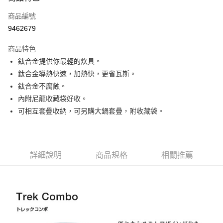
合作金庫商業銀行
第一商業銀行
超商取貨付款
商品編號
華南商業銀行
彰化商業銀行
9462679
LINE Pay
上海商業儲蓄銀行
台北富邦商業銀行
國泰世華商業銀行
兆豐國際商業銀行
商品特色
Apple Pay
臺灣中小企業銀行
台中商業銀行
鈦合金提供你最輕的炊具。
匯豐（台灣）商業銀行
華泰商業銀行
ATM付款
鈦合金導熱快速，加熱快，更省瓦斯。
聯邦商業銀行
遠東國際商業銀行
元大商業銀行
永豐商業銀行
鈦合金不腐蝕。
運送方式
玉山商業銀行
星展（台灣）商業銀行
內附尼龍收藏袋好收。
台新國際商業銀行
中國信託商業銀行
全家取貨付款
可相互套疊收納，可另購大鍋套疊，附收藏袋。
台灣樂天信用卡公司
每筆NT$60，滿NT$490(含以上)免運費
付款後全家取貨
詳細說明
商品規格
相關推薦
每筆NT$60，滿NT$490(含以上)免運費
7-11取貨付款
每筆NT$60，滿NT$490(含以上)免運費
付款後7-11取貨
每筆NT$60，滿NT$490(含以上)免運費